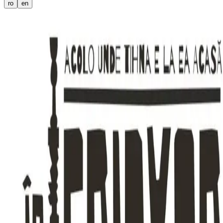
ro
en