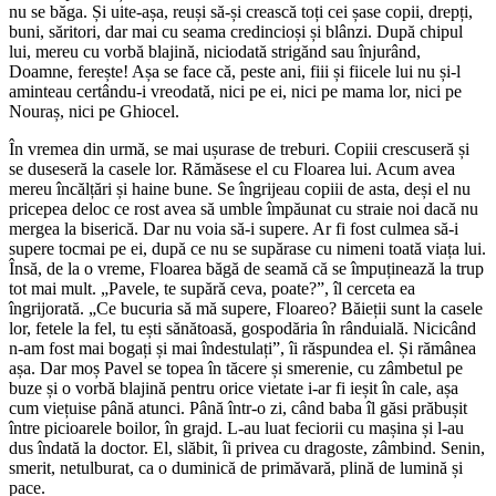
nu se băga. Și uite-așa, reuși să-și crească toți cei șase copii, drepți,
buni, săritori, dar mai cu seama credincioși și blânzi. După chipul
lui, mereu cu vorbă blajină, niciodată strigănd sau înjurând,
Doamne, ferește! Așa se face că, peste ani, fiii și fiicele lui nu și-l
aminteau certându-i vreodată, nici pe ei, nici pe mama lor, nici pe
Nouraș, nici pe Ghiocel.
În vremea din urmă, se mai ușurase de treburi. Copiii crescuseră și
se duseseră la casele lor. Rămăsese el cu Floarea lui. Acum avea
mereu încălțări și haine bune. Se îngrijeau copiii de asta, deși el nu
pricepea deloc ce rost avea să umble împăunat cu straie noi dacă nu
mergea la biserică. Dar nu voia să-i supere. Ar fi fost culmea să-i
supere tocmai pe ei, după ce nu se supărase cu nimeni toată viața lui.
Însă, de la o vreme, Floarea băgă de seamă că se împuținează la trup
tot mai mult. „Pavele, te supără ceva, poate?”, îl cerceta ea
îngrijorată. „Ce bucuria să mă supere, Floareo? Băieții sunt la casele
lor, fetele la fel, tu ești sănătoasă, gospodăria în rânduială. Nicicând
n-am fost mai bogați și mai îndestulați”, îi răspundea el. Și rămânea
așa. Dar moș Pavel se topea în tăcere și smerenie, cu zâmbetul pe
buze și o vorbă blajină pentru orice vietate i-ar fi ieșit în cale, așa
cum viețuise până atunci. Până într-o zi, când baba îl găsi prăbușit
între picioarele boilor, în grajd. L-au luat feciorii cu mașina și l-au
dus îndată la doctor. El, slăbit, îi privea cu dragoste, zâmbind. Senin,
smerit, netulburat, ca o duminică de primăvară, plină de lumină și
pace.