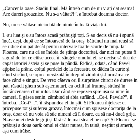
„Cancer la oase. Stadiu final. Mă întreb cum de nu v-ați dat seama!
Are dureri groaznice. Nu s-a văitat?!”, a întrebat doamna doctor.
Nu, nu se văitase niciodată de nimic în toată viața lui.
L-au luat și s-au întors acasă prăbușiți toți. S-au decis să nu-i spună
încă, deși, după ce se întoarseră de la oraș, bătrânul nu mai reuși să
se ridice din pat decât pentru intervale foarte scurte de timp. Iar
Floarea, care nu că se îndoia de știința doctoriței, dar nici nu putea fi
sigură de tot ce citise aceea în sângele omului ei, se decise să dea de
capăt istoriei ăsteia și se puse la pândă. Ridică, odată, când Pavel
ațipise la prânz, colțul perdelei de la fereastra ce dădea în curte și,
când și când, se oprea nevăzută în dreptul zidului și-l urmărea ce
face când e singur. De vreo câteva ori îl surprinse chircit de durere în
pat, răsucit ghem sub așternuturi, cu ochii lui frumoși strânși în
încrâncenarea chinurilor. Dar când se repezea spre ușă să intre în
cameră, îl găsea senin, zâmbind și abia suflând. „Ce-i, Pavele?”, îl
întreba. „Ce-i?...”, îi răspundea el liniștit. Și Floarea înțelese: el
pricepuse tot și suferea grozav, întocmai cum spusese doctorița de la
oraș, doar că nu voia să știe nimeni că îl doare, ca să nu-i ducă grija.
N-aveau ei destule griji și fără să le mai stea el pe cap? Și Floarea se
prăbuși a doua oară: omul ei chiar murea, în taină, neștiut și smerit,
așa cum trăise.