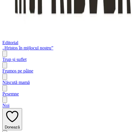
Editorial
„Hristos în mijlocul nostru”
Trup și suflet
Frumos pe pâine
Născută mamă
Pesemne
Noi
Donează