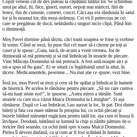
Copiii veneau cât de des puteau la căpătâiul tatălui lor. Se schimbau
unul pe altul, fii, fiice, gineri, nurori, nepoți mai măricei, fini de
botez, fini de cununie, cumetri, cuscri. Căci așa era rânduiala în satul
lor și în neamul lor, din moși-strămoși. Cei vii îi petreceau pe cei
care se pregăteau de ducă, nelăsându-i singuri nicio clipă. Până într-
o dimineață.
Moș Pavel dormise până târziu, căci toată noaptea se foise și vorbise
în somn. Când se trezi, își puse fiul cel mare să-i cheme pe toți ai
casei și le spuse: „Gata, taică, de-acum a venit vremea. Joi de
dimineață să mă primeniți și să mă îmbrăcați în straiele de plecare.
Vine Măicuța Domnului să mă petreacă. A fost astă-noapte aici și
mi-a spus să fiu gata”. Ei se uitară cu îngăduință unul la altul, în
tăcere. Medicamentele, pesemne... Nu mai știe ce spune, vezi bine.
Însă joi, moș Pavel se trezi și ceru să fie spălat și îmbrăcat în hainele
de biserică. Pe acelea le rânduise pentru plecare. „Să nu care cumva
să-mi luați straie noi!”, le spusese. „Astea miros a tămâie. Sunt
straiele cu care m-a văzut Maica Domnului la Liturghie”. Și așa
rămăsese. După ce l-au îmbrăcat, l-au așezat la loc, în pat. Doi dintre
băieți și fata cea mare stăteau în preajma lui, cu ochii plecați și
buzele bătând mărunțel rugăciuni pentru tatăl lor, așa cum el însuși îi
învățase. Deodată, bătrânul se lumină la chip și zâmbi pătruns de-o
fericire fără seamăn, cu ochii țintă spre icoana Maicii Domnului.
Pielea îi deveni diafană, ca și cum ar fi fost scăldată în lumina