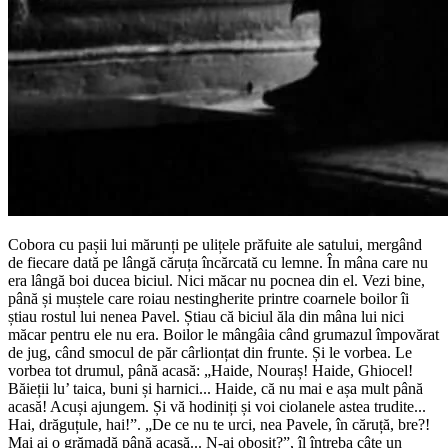
Cobora cu pașii lui mărunți pe ulițele prăfuite ale satului, mergând
de fiecare dată pe lângă căruța încărcată cu lemne. În mâna care nu
era lângă boi ducea biciul. Nici măcar nu pocnea din el. Vezi bine,
până și muștele care roiau nestingherite printre coarnele boilor îi
știau rostul lui nenea Pavel. Știau că biciul ăla din mâna lui nici
măcar pentru ele nu era. Boilor le mângâia când grumazul împovărat
de jug, când smocul de păr cârlionțat din frunte. Și le vorbea. Le
vorbea tot drumul, până acasă: „Haide, Nouraș! Haide, Ghiocel!
Băieții lu’ taica, buni și harnici... Haide, că nu mai e așa mult până
acasă! Acuși ajungem. Și vă hodiniți și voi ciolanele astea trudite...
Hai, drăguțule, hai!”. „De ce nu te urci, nea Pavele, în căruță, bre?!
Mai ai o grămadă până acasă... N-ai obosit?”, îl întreba câte un