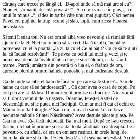
căruțaș care trecea pe lângă el. „D-apoi unde să mă mai urc și eu?!
N-au ei, sărmanii, destulă povară?!” „Și cu un vreasc în plus, și cu
unul în minus...”, râdea în barbă câte unul mai șugubăț. Căci nenea
Pavel era puțintel la trup: scund și slab, topit, cum zicea Floarea,
nevastă-sa.
Sătenii îl știau toți. Nu era om să aibă vreo nevoie și să rămână fără
ajutor de la el. Nici nu trebuia să i-l ceri. Dacă te afla, îndată te
pomeneai cu el la poartă: „Ia zi, taicule! Ce-ai pățit? Cu ce să te ajut?
Ia, că îndată rezolvăm!”. Te privea cu ochii lui mici și verzi și te
pomeneai deodată învăluit într-o liniște și-o căldură, ca la sânul
mamei. Parcă jumătate din povară ți-o lua el, o fărâmă de om,
aproape pierdut printre hainele ponosite și mai totdeauna desculț.
Că de unde să aibă el bani de încățări pe care să le strice?... Sau de
haine cu care să se fandosească?... Că doar avea o casă de copii. Pe
toți pe care i-i dăduse Dumnezeu, îi primise cu bucurie. Nici vorbă
să fi oprit vreunul de la naștere. Doamne, ferește! Astfel de
blestemății nu și le putea nici închipui. Cum ar mai fi dat el ochii cu
Mântuitorul la Liturghie? Sau cum ar mai fi sărutat el cu buze
necurate mâinile Sfintei Născătoare? Avea destule păcate și așa. Pe
ăsta nu avea să-l facă niciodată. Ba, mai mult. După ce i-au crescut
flăcăii, i-a luat în primire și le-a dat toată rânduiala cea dreaptă. Le-a
povestit-o, cu sfială, că era un om tare rușinos, în orele lungi de
lucru la pădure și la fân. Pe fete le-a lăsat în seama nevesti-si. Acolo