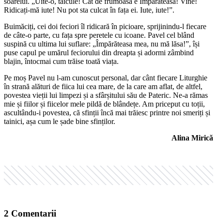
soarelui. „Uite-o, taicule! Cât de frumoasă e Împărăteasa! Vine!
Ridicați-mă iute! Nu pot sta culcat în fața ei. Iute, iute!”.
Buimăciți, cei doi feciori îl ridicară în picioare, sprijinindu-l fiecare
de câte-o parte, cu fața spre peretele cu icoane. Pavel cel blând
suspină cu ultima lui suflare: „Împărăteasa mea, nu mă lăsa!”, își
puse capul pe umărul feciorului din dreapta și adormi zâmbind
blajin, întocmai cum trăise toată viața.
Pe moș Pavel nu l-am cunoscut personal, dar cânt fiecare Liturghie
în strană alături de fiica lui cea mare, de la care am aflat, de altfel,
povestea vieții lui limpezi și a sfârșitului său de Pateric. Ne-a rămas
mie și fiilor și fiicelor mele pildă de blândețe. Am priceput cu toții,
ascultându-i povestea, că sfinții încă mai trăiesc printre noi smeriți și
tainici, așa cum le șade bine sfinților.
Alina Mirică
2
Comentarii