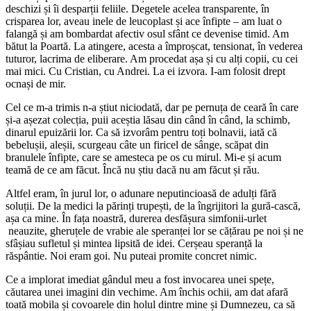
deschizi și îi desparții feliile. Degetele acelea transparente, în
crisparea lor, aveau inele de leucoplast și ace înfipte ‒ am luat o
falangă și am bombardat afectiv osul sfânt ce devenise timid. Am
bătut la Poartă. La atingere, acesta a împroșcat, tensionat, în vederea
tuturor, lacrima de eliberare. Am procedat așa și cu alți copii, cu cei
mai mici. Cu Cristian, cu Andrei. La ei izvora. I-am folosit drept
ocnași de mir.
Cel ce m-a trimis n-a știut niciodată, dar pe pernuța de ceară în care
și-a așezat colecția, puii aceștia lăsau din când în când, la schimb,
dinarul epuizării lor. Ca să izvorâm pentru toți bolnavii, iată că
bebelușii, aleșii, scurgeau câte un firicel de sânge, scăpat din
branulele înfipte, care se amesteca pe os cu mirul. Mi-e și acum
teamă de ce am făcut. Încă nu știu dacă nu am făcut și rău.
Altfel eram, în jurul lor, o adunare neputincioasă de adulți fără
soluții. De la medici la părinți trupești, de la îngrijitori la gură-cască,
așa ca mine. În fața noastră, durerea desfășura simfonii-urlet
neauzite, gheruțele de vrabie ale speranței lor se cățărau pe noi și ne
sfâșiau sufletul și mintea lipsită de idei. Cerșeau speranță la
răspântie. Noi eram goi. Nu puteai promite concret nimic.
Ce a implorat imediat gândul meu a fost invocarea unei spețe,
căutarea unei imagini din vechime. Am închis ochii, am dat afară
toată mobila și covoarele din holul dintre mine și Dumnezeu, ca să