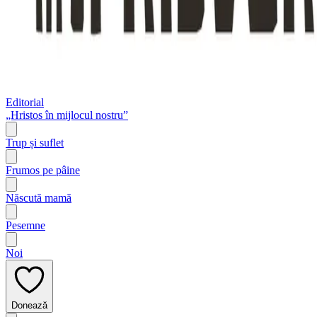
Editorial
„Hristos în mijlocul nostru”
Trup și suflet
Frumos pe pâine
Născută mamă
Pesemne
Noi
Donează