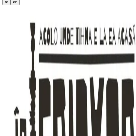
ro
en