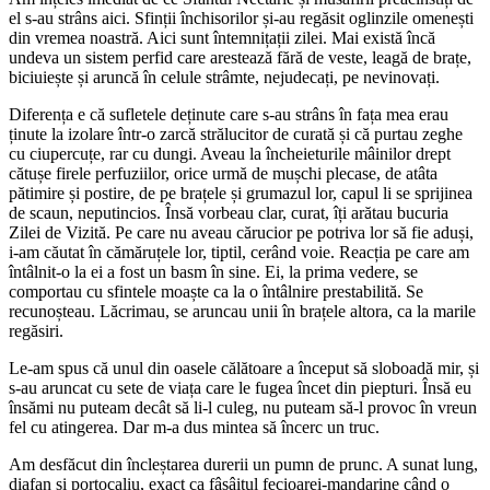
el s-au strâns aici. Sfinții închisorilor și-au regăsit oglinzile omenești
din vremea noastră. Aici sunt întemnițații zilei. Mai există încă
undeva un sistem perfid care arestează fără de veste, leagă de brațe,
biciuiește și aruncă în celule strâmte, nejudecați, pe nevinovați.
Diferența e că sufletele deținute care s-au strâns în fața mea erau
ținute la izolare într-o zarcă strălucitor de curată și că purtau zeghe
cu ciupercuțe, rar cu dungi. Aveau la încheieturile mâinilor drept
cătușe firele perfuziilor, orice urmă de mușchi plecase, de atâta
pătimire și postire, de pe brațele și grumazul lor, capul li se sprijinea
de scaun, neputincios. Însă vorbeau clar, curat, îți arătau bucuria
Zilei de Vizită. Pe care nu aveau cărucior pe potriva lor să fie aduși,
i-am căutat în cămăruțele lor, tiptil, cerând voie. Reacția pe care am
întâlnit-o la ei a fost un basm în sine. Ei, la prima vedere, se
comportau cu sfintele moaște ca la o întâlnire prestabilită. Se
recunoșteau. Lăcrimau, se aruncau unii în brațele altora, ca la marile
regăsiri.
Le-am spus că unul din oasele călătoare a început să sloboadă mir, și
s-au aruncat cu sete de viața care le fugea încet din piepturi. Însă eu
însămi nu puteam decât să li-l culeg, nu puteam să-l
provoc în vreun
fel cu atingerea. Dar m-a dus mintea să încerc un truc.
Am desfăcut din încleștarea durerii un pumn de prunc. A sunat lung,
diafan și portocaliu, exact ca fâșâitul fecioarei-mandarine când o