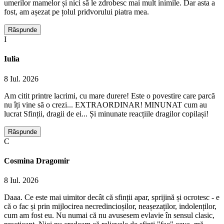
umerilor mamelor și nici să le zdrobesc mai mult inimile. Dar asta a
fost, am așezat pe țolul pridvorului piatra mea.
Răspunde
I
Iulia
8 Iul. 2026
Am citit printre lacrimi, cu mare durere! Este o povestire care parcă
nu îți vine să o crezi... EXTRAORDINAR! MINUNAT cum au
lucrat Sfinții, dragii de ei... Și minunate reacțiile dragilor copilași!
Răspunde
C
Cosmina Dragomir
8 Iul. 2026
Daaa. Ce este mai uimitor decât că sfinții apar, sprijină și ocrotesc - e
că o fac și prin mijlocirea necredincioșilor, neașezaților, indolenților,
cum am fost eu. Nu numai că nu avusesem evlavie în sensul clasic,