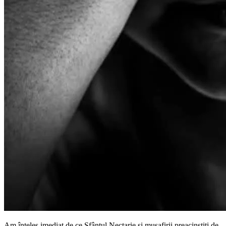
Am înțeles imediat de ce Sfântul Nectarie și musafirii preacinstiți de