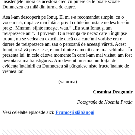
insistențele unora ca acestora cred cu putere că te poate scoate
Dumnezeu cu milă din turma de capre.
Așa l-am descoperit pe Ionuț. El mi s-a recomandat simplu, cu o
voce mică, după ce mai întâi a privit cutiile încrustate nedeschise în
prag: „Mmmm, sfinte moaște, wau.” „Eu sunt Ionuț și am
treisprezece ani”. Îl priveam. Din temnița de necaz care-i înghițise
trupul, nu se vedea cu exactitate dacă cea care îmi vorbise era o
durere de treisprezece ani sau o persoană de aceeași vârstă. Acest
Ionuț, o să vă povestesc, e unul dintre oamenii care m-a schimbat. În
prezența lui, în cele câteva momente în care l-am mai vizitat, am fost
nevoită să mă transfigurez. Am devenit un smochin forțat de
evidența întâlnirii cu Dumnezeu să pârguiesc niște fructe înainte de
vremea lor.
(va urma)
Cosmina Dragomir
Fotografie de Noemia Prada
Vezi celelalte episoade aici:
Frumoșii slăbănogi