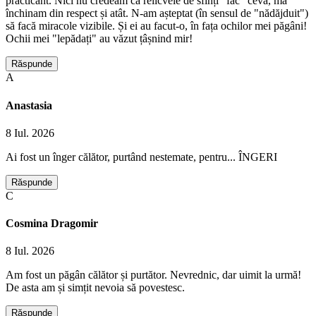
practicant. Nici nu credeam că relicvele de sfinți "fac" ceva, mă
închinam din respect și atât. N-am așteptat (în sensul de "nădăjduit")
să facă miracole vizibile. Și ei au facut-o, în fața ochilor mei păgâni!
Ochii mei "lepădați" au văzut țâșnind mir!
Răspunde
A
Anastasia
8 Iul. 2026
Ai fost un înger călător, purtând nestemate, pentru... ÎNGERI
Răspunde
C
Cosmina Dragomir
8 Iul. 2026
Am fost un păgân călător și purtător. Nevrednic, dar uimit la urmă!
De asta am și simțit nevoia să povestesc.
Răspunde