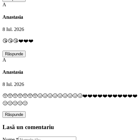
A
Anastasia
8 Iul. 2026
😘😘😘❤️❤️❤️
Răspunde
A
Anastasia
8 Iul. 2026
🥺🥺🥺🥺🥺🥺🥺😢😢😢😢😢😢😢😢😢❤️❤️❤️❤️❤️❤️❤️❤️❤️❤️❤️
😢😢😢😢😢
Răspunde
Lasă un comentariu
Nume *