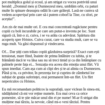
pot multiplica golul și ecoul, și am strigat cu vocea potrivită unui
herald: „Domnul meu și Dumnezeul meu, umblăm orbi, cu paturi
multe în spinare deasupra odăii în care grăiești. Lasă-ne cumva să
vedem
acoperișul
prin care să-i putem coborî la Tine, cu sfori, pe
aceștia!”.
Am zis de mai multe ori. E cea mai concentrată rugăciune pentru
copiii cu boli incurabile pe care am putut-o inventa pe loc. Sunt
sigură că, într-o zi, cuiva, i se va arăta cu adevărat. Spărtura din
acoperiș spre Hristos. Cuiva curat, care va studia mult, care se va
ruga mult. Va găsi răspunsul și vindecarea.
Of... Dar știți cum trăiau copiii găzduirea-surpriză? Exact cum ești
tensionat, mare fiind, înainte de prima întâlnire cu iubita, și te
frământă dacă te va lăsa sau nu să treci timid și ca din întâmplare cu
palmele peste fața ei... Senzația era aceea din emoția unui flirt. Vă
spun imediat. Cam așa cum ai clipi des și te-ai alinta cu Dumnezeu.
Până și tu, ca privitor, în prezența lor și cuprins de zâmbetul lor
subțiat de grația suferinței, erai permanent într-un flirt. Un flirt
nepericulos cu Hristos.
Eu mă recomandam politicos la suprafață, ușor viclean în sinea-mi,
nădăjduind că-mi vor reține numele. Era mai ceva ca orice
pomenire, să te știe măcar unul din ei pe nume! M-ar fi strigat din
mulțime mai târziu, la nevoie, când mi-o veni târziul. Pentru