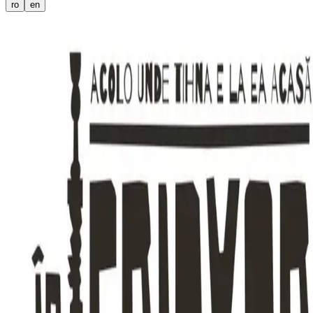
ro
en