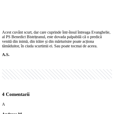
Acest cuvânt scurt, dar care cuprinde într-însul întreaga Evanghelie,
al PS Benedict Bistrițeanul, este dovada palpabilă că o predică
venită din inimă, din trăire și din mărturisire poate acționa
tămăduitor, în ciuda scurtimii ei. Sau poate tocmai de aceea.
A.S.
4
Comentarii
A