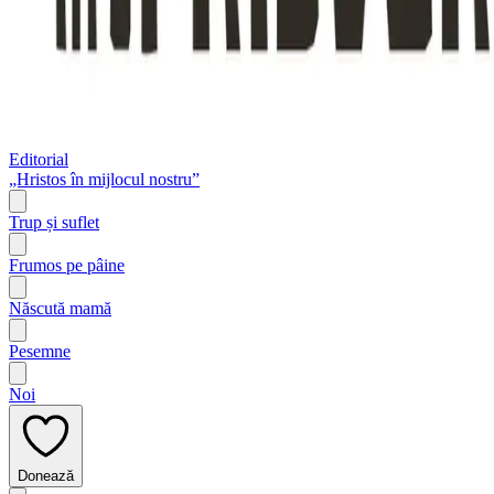
Editorial
„Hristos în mijlocul nostru”
Trup și suflet
Frumos pe pâine
Născută mamă
Pesemne
Noi
Donează