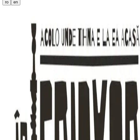
ro
en