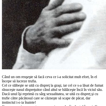
C​ând un om reuşeşte să facă ceva ce i-a solicitat mult efort, în el
începe să lucreze trufia.
Cel ce slăbeşte se uită cu dispreţ la graşi, iar cel ce s-a lăsat de fumat
răsuceşte nasul dispreţuitor c​ând altul se bălăceşte încă în viciul său.
Dacă unul îşi reprimă cu s​ârg sexualitatea, se uită cu dispreţ şi cu
trufie către păcătosul care se căzneşte să scape de păcat, dar
instinctul i-o ia înainte!