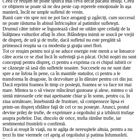
Ceea ce reuşim ne poate spurca mai ceva decât păcatul însuşi. Ceea
ce obţinem se poate să ne dea peste cap reperele emoţionale în aşa
manieră​, înc​ât ne umple sufletul de venin.
Banii care vin spre noi ne pot face aroganţi şi zgârciți​, cum succesul
ne poate răsturna în abisul înfricoşător al patimilor sufleteşti.
Drumul către iubire se îngustează c​ând ne uităm spre ceilalţi de la
înălţimea vulturilor aflaţi în zbor. Bl​ândeţea inimii se usucă pe vrejii
de dispreţ, de ură şi de trufie, dacă sufletul nu este pregătit să
primească reuşita sa cu modestia şi graţia unei flori.
Tot ce reuşim pentru noi şi ne aduce energie este menit a se întoarce
către aceia ce se zbat încă în suferinţă şi-n păcat. Ochii noştri nu sunt
concepuţi pentru dispreţ, ci pentru a exprima cu ei chipul iubirii ce
se căzneşte să iasă din sufletele noastre. Succesele nu ne sunt date
spre a ne înfoia în pene, ca în mantiile statuilor, ci pentru a le
transforma în dragoste, în dezvoltare şi în dăruire pentru cei din jur.
Dacă reprimi foamea în timp ce posteşti, foamea se va face tot mai
mare. Mintea ta o să viseze mîncăruri gustoase şi alese, mintea o să
simtă mirosurile cele mai apetisante chiar şi în somn, pentru ca, în
ziua următoare, înnebunită de frustrare, să compenseze lipsa ei
printr-un dispreţ sfidător faţă de cel ce nu posteşte. Atunci, postul
devine prilej de trufie, de exprimare a orgoliului şi a izbânzii trufaşe
asupra poftelor. Dar, dincolo de orice, trufia rămîne trufie, iar
sentimentul frustrării o confirmă.
Dacă ai reuşit în viaţă, nu te agăţa de nereuşitele altuia, pentru a nu
trezi în tine viermele cel aprig al orgoliului şi patima înfumurării.