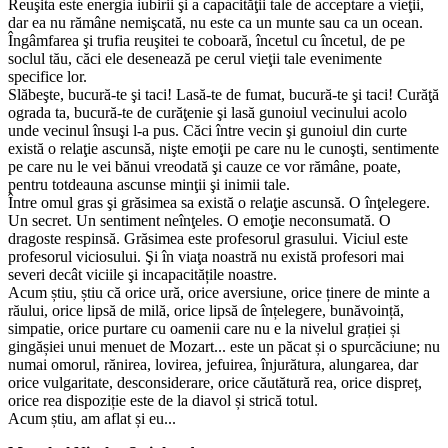
Reuşita este energia iubirii şi a capacităţii tale de acceptare a vieţii,
dar ea nu rămâne nemişcată, nu este ca un munte sau ca un ocean.
Îngâmfarea şi trufia reuşitei te coboară, încetul cu încetul, de pe
soclul tău, căci ele desenează pe cerul vieţii tale evenimente
specifice lor.
Slăbeşte, bucură-te şi taci! Lasă-te de fumat, bucură-te şi taci! Curăţă
ograda ta, bucură-te de curăţenie şi lasă gunoiul vecinului acolo
unde vecinul însuşi l-a pus. Căci între vecin şi gunoiul din curte
există o relaţie ascunsă, nişte emoţii pe care nu le cunoşti, sentimente
pe care nu le vei bănui vreodată şi cauze ce vor răm​âne, poate,
pentru totdeauna ascunse minţii şi inimii tale.
Între omul gras şi grăsimea sa există o relaţie ascunsă. O înţelegere.
Un secret. Un sentiment neînţeles. O emoţie neconsumată. O
dragoste respinsă. Grăsimea este profesorul grasului. Viciul este
profesorul viciosului. Şi în viaţa noastră nu există profesori mai
severi decât viciile şi incapacitățile noastre.
Acum știu, știu că orice ură, orice aversiune, orice ținere de minte a
răului, orice lipsă de milă, orice lipsă de înțelegere, bunăvoință,
simpatie, orice purtare cu oamenii care nu e la nivelul grației și
gingășiei unui menuet de Mozart... este un păcat și o spurcăciune; nu
numai omorul, rănirea, lovirea​, jefuirea, înjurătura, alungarea, dar
orice vulgaritate, desconsiderare, orice căutătură rea, orice dispreț,
orice rea dispoziție este de la diavol și strică totul.
Acum știu, am aflat și eu...