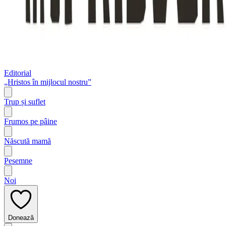
Editorial
„Hristos în mijlocul nostru”
Trup și suflet
Frumos pe pâine
Născută mamă
Pesemne
Noi
Donează