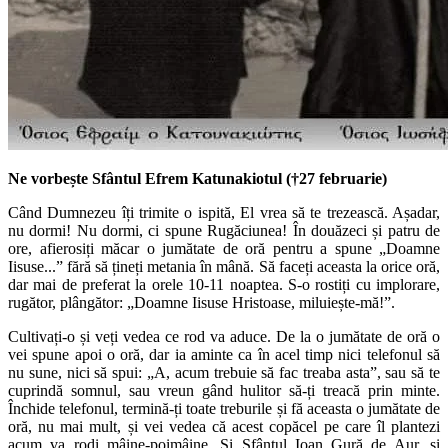
Ne vorbește Sfântul Efrem Katunakiotul (†27 februarie)
Când Dumnezeu îți trimite o ispită, El vrea să te trezească. Așadar,
nu dormi! Nu dormi, ci spune Rugăciunea! În douăzeci și patru de
ore, afierosiți măcar o jumătate de oră pentru a spune „Doamne
Iisuse...” fără să țineți metania în mână. Să faceți aceasta la orice oră,
dar mai de preferat la orele 10-11 noaptea. S-o rostiți cu implorare,
rugător, plângător: „Doamne Iisuse Hristoase, miluiește-mă!”.
Cultivați-o și veți vedea ce rod va aduce. De la o jumătate de oră o
vei spune apoi o oră, dar ia aminte ca în acel timp nici telefonul să
nu sune, nici să spui: „A, acum trebuie să fac treaba asta”, sau să te
cuprindă somnul, sau vreun gând hulitor să-ți treacă prin minte.
Închide telefonul, termină-ți toate treburile și fă aceasta o jumătate de
oră, nu mai mult, și vei vedea că acest copăcel pe care îl plantezi
acum va rodi mâine-poimâine. Și Sfântul Ioan Gură de Aur, și