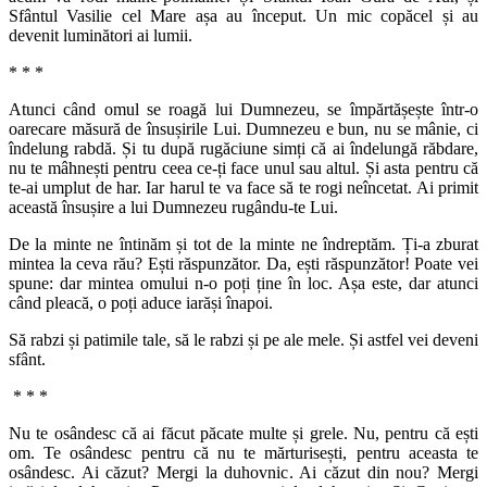
Sfântul Vasilie cel Mare așa au început. Un mic copăcel și au
devenit luminători ai lumii.
* * *
Atunci când omul se roagă lui Dumnezeu, se împărtășește într-o
oarecare măsură de însușirile Lui. Dumnezeu e bun, nu se mânie, ci
îndelung rabdă. Și tu după rugăciune simți că ai îndelungă răbdare,
nu te mâhnești pentru ceea ce-ți face unul sau altul. Și asta pentru că
te-ai umplut de har. Iar harul te va face să te rogi neîncetat. Ai primit
această însușire a lui Dumnezeu rugându-te Lui.
De la minte ne întinăm și tot de la minte ne îndreptăm. Ți-a zburat
mintea la ceva rău? Ești răspunzător. Da, ești răspunzător! Poate vei
spune: dar mintea omului n-o poți ține în loc. Așa este, dar atunci
când pleacă, o poți aduce iarăși înapoi.
Să rabzi și patimile tale, să le rabzi și pe ale mele. Și astfel vei deveni
sfânt.
* * *
Nu te osândesc că ai făcut păcate multe și grele. Nu, pentru că ești
om. Te osândesc pentru că nu te mărturisești, pentru aceasta te
osândesc. Ai căzut? Mergi la duhovnic. Ai căzut din nou? Mergi