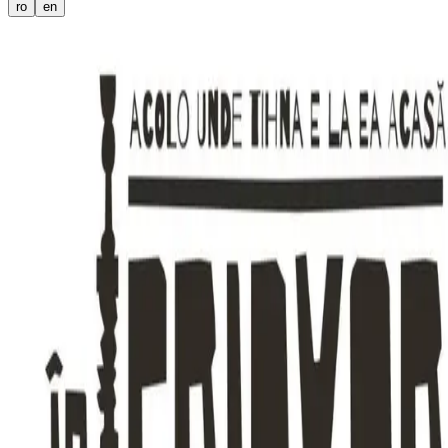
ro
en