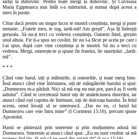
iarăși la duhovnic. Pentru toate mergi la duhovnic. Și Cuvioasa
Maria Egipteanca mai întâi s-a mărturisit, și numai după aceea a
mers în pustie.
Chiar dacă pentru un singur lucru te mustră conștiința, mergi și pune
metanie. „Fratele meu, te rog, iartă-mă! Am greșit”. Așa îți îndrepți
greșeala. Să nu-ți treci cu vederea conștiința. Oameni fiind, greșim
unul altuia. Fie ți-a spus un cuvânt, fie nu l-a făcut pe acela pe care i
l-ai spus, după care vine conștiința și te mustră. Să nu o treci cu
vederea. Mergi, smerește-te și spune fie fratelui, fie starețului: „Iartă-
mă”.
* * *
Când vine harul, uiți și mâhnirile, și ostenelile, și toate merg bine.
Însă atunci când vine întristarea, uiți de mângâierile harului și spui:
„Dumnezeu m-a părăsit. Nici să mă rog nu mai pot, parcă aș fi sortit
iadului”. Când te cercetează harul uiți de amărăciunea durerilor, iar
atunci când ești cuprins de întristare, uiți de dulceața harului. În felul
acesta, omul învață să se smerească. „Dar nu eu, ci harul lui
Dumnezeu care este întru mine” (I Corinteni 15:10), precum spune
Apostolul.
Harul se păstrează prin smerenie și prin mulțumirea adusă lui
Dumnezeu. Smerenie ai atunci când spui: „Eu nu sunt vrednic să mă
numesc fiul tău, fă-mă că pe unul din argații tăi” (Luca 15:19).