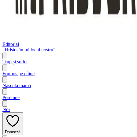
Editorial
„Hristos în mijlocul nostru”
Trup și suflet
Frumos pe pâine
Născută mamă
Pesemne
Noi
Donează