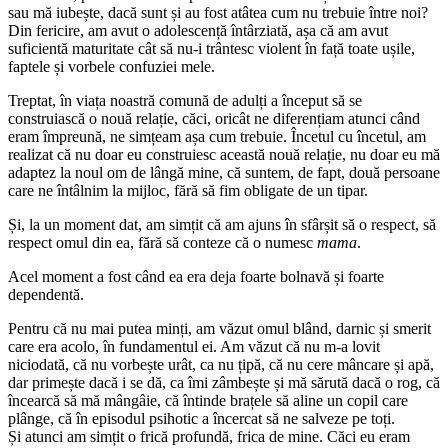
sau mă iubește, dacă sunt și au fost atâtea cum nu trebuie între noi?
Din fericire, am avut o adolescență întârziată, așa că am avut
suficientă maturitate cât să nu-i trântesc violent în față toate ușile,
faptele și vorbele confuziei mele.
Treptat, în viața noastră comună de adulți a început să se
construiască o nouă relație, căci, oricât ne diferențiam atunci când
eram împreună, ne simțeam așa cum trebuie. Încetul cu încetul, am
realizat că nu doar eu construiesc această nouă relație, nu doar eu mă
adaptez la noul om de lângă mine, că suntem, de fapt, două persoane
care ne întâlnim la mijloc, fără să fim obligate de un tipar.
Și, la un moment dat, am simțit că am ajuns în sfârșit să o respect, să
respect omul din ea, fără să conteze că o numesc
mama
.
Acel moment a fost când ea era deja foarte bolnavă și foarte
dependentă.
Pentru că nu mai putea minți, am văzut omul blând, darnic și smerit
care era acolo, în fundamentul ei. Am văzut că nu m-a lovit
niciodată, că nu vorbește urât, ca nu țipă, că nu cere mâncare și apă,
dar primește dacă i se dă, ca îmi zâmbește și mă sărută dacă o rog, că
încearcă să mă mângâie, că întinde brațele să aline un copil care
plânge, că în episodul psihotic a încercat să ne salveze pe toți.
Și atunci am simțit o frică profundă, frica de mine. Căci eu eram