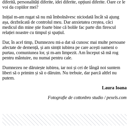
diferită, personalități diferite, idei diferite, opțiuni diferite. Oare ce le
voi da copiilor mei?
Inițial m-am rugat să nu mă îmbolnăvesc niciodată încât să ajung
așa, dezbrăcată de controlul meu. Dar anxietatea creștea, căci
medicul din mine știe foarte bine că bolile fac parte din firescul
relației noastre cu timpul și spațiul.
Dar, în acel timp, Dumnezeu mi-a dat să cunosc mai multe persoane
afectate de demență, și am simțit iubirea pe care acești oameni o
purtau, comuniunea lor, și m-am limpezit. Am început să mă rog
pentru mântuire, nu numai pentru cale.
Dumnezeu ne dăruiește iubirea, iar noi și cei de lângă noi suntem
liberi să o primim și să o dăruim. Nu trebuie, dar parcă altfel nu
putem.
Laura Ioana
Fotografie de cottonbro studio / pexels.com