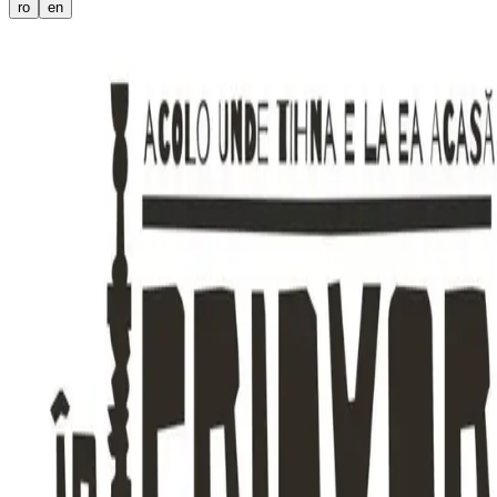
ro
en