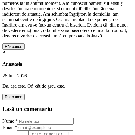
numeros la un anumit moment. Am cunoscut oameni sufletiști și
deschiși în toate momentele, și oameni dificili și încrâncenați
indiferent de situație. Am schimbat îngrijitori la domiciliu, am
schimbat centre de îngrijire. Cea mai neplacută experiență de
îngrijire am avut-o într-un centru al bisericii. Evident că, din punct
de vedere emoțional, o familie sănătoasă oferă cel mai bun suport,
deoarece vorbesc aceeași limbă cu persoana bolnavă.
Răspunde
A
Anastasia
26 Iun. 2026
Da, așa este. Of, cât de greu este.
Răspunde
Lasă un comentariu
Nume *
Email *