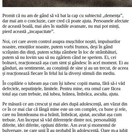
Promit că nu am de gând să vă bat la cap cu subiectul „demența”,
dar mai am o concluzie, care cred că poate ajuta. Persoanele afectate
de această boală, mai ales în stadiile avansate, nu mai pot minți,
pierd această „incapacitate”.
Noi, cei care avem control asupra mușchilor noștri, impulsurilor
noastre, emoțiilor noastre, putem vorbi frumos, deși în gând
scrâșnim din dinți, putem schița zâmbete în loc de strâmbături,
putem să nu lovim sau să nu zgâriem când ne speriem. Ei, cei
bolnavi, reacționează așa cum simt și gândesc în acel moment. Ei au
gânduri, au sentimente, au conștință de sine și au un trecut, de aceea
și reacționează fiecare în felul lui la diverși stimuli din mediu.
În copilărie o iubeam așa cum își iubesc copiii mama, fără să-i văd
defectele, neputințele, limitele. Pentru mine, era omul care făcea
totul așa cum trebuie, mă iubea, hrănea, îmbrăca, asculta, ajuta.
Pe măsură ce am crescut și mai ales după adolescență, am văzut din
ce în ce mai clar că lângă mine este un om complet, cu bune și rele,
care nu întotdeauna m-a hrănit, îmbrăcat, ajutat, ascultat așa cum
trebuie. Am început să văd diferențele dintre noi, personalități
diferite, idei diferite, opțiuni diferite. Am avut și momentul de
bulversare, pe care unii îl au probabil în adolescență. Oare m-a iubit