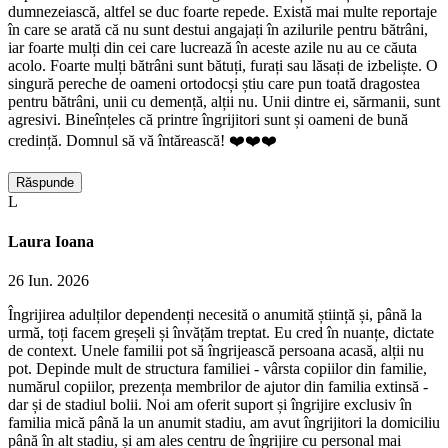
dumnezeiască, altfel se duc foarte repede. Există mai multe reportaje
în care se arată că nu sunt destui angajați în azilurile pentru bătrâni,
iar foarte mulți din cei care lucrează în aceste azile nu au ce căuta
acolo. Foarte mulți bătrâni sunt bătuți, furați sau lăsați de izbeliște. O
singură pereche de oameni ortodocși știu care pun toată dragostea
pentru bătrâni, unii cu demență, alții nu. Unii dintre ei, sărmanii, sunt
agresivi. Bineînțeles că printre îngrijitori sunt și oameni de bună
credință. Domnul să vă întărească! ❤️❤️❤️
Răspunde
L
Laura Ioana
26 Iun. 2026
Îngrijirea adulților dependenți necesită o anumită știință și, până la
urmă, toți facem greșeli și învățăm treptat. Eu cred în nuanțe, dictate
de context. Unele familii pot să îngrijească persoana acasă, alții nu
pot. Depinde mult de structura familiei - vârsta copiilor din familie,
numărul copiilor, prezența membrilor de ajutor din familia extinsă -
dar și de stadiul bolii. Noi am oferit suport și îngrijire exclusiv în
familia mică până la un anumit stadiu, am avut îngrijitori la domiciliu
până în alt stadiu, și am ales centru de îngrijire cu personal mai