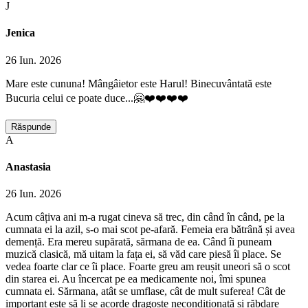
J
Jenica
26 Iun. 2026
Mare este cununa! Mângâietor este Harul! Binecuvântată este
Bucuria celui ce poate duce...🤗❤️❤️❤️❤️
Răspunde
A
Anastasia
26 Iun. 2026
Acum câțiva ani m-a rugat cineva să trec, din când în când, pe la
cumnata ei la azil, s-o mai scot pe-afară. Femeia era bătrână și avea
demență. Era mereu supărată, sărmana de ea. Când îi puneam
muzică clasică, mă uitam la fața ei, să văd care piesă îi place. Se
vedea foarte clar ce îi place. Foarte greu am reușit uneori să o scot
din starea ei. Au încercat pe ea medicamente noi, îmi spunea
cumnata ei. Sărmana, atât se umflase, cât de mult suferea! Cât de
important este să li se acorde dragoste necondiționată și răbdare