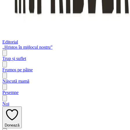
Editorial
„Hristos în mijlocul nostru”
Trup și suflet
Frumos pe pâine
Născută mamă
Pesemne
Noi
Donează