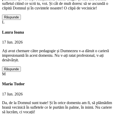
sufletul citind ce scrii tu, voi. Și cât de mult doresc să se ascundă o
clipită Domnul și în cuvintele noastre! O clipă de vecinicie!
Răspunde
L
Laura Ioana
17 Iun. 2026
Ați avut chemare către pedagogie și Dumnezeu v-a dăruit o carieră
impresionantă în acest domeniu. Nu v-ați ratat profesional, v-ați
desăvârșit.
Răspunde
M
Maria Tudor
17 Iun. 2026
Da, de la Domnul sunt toate! Și în orice domeniu am fi, să plămădim
hrană vecinică în sufletele ce le purtăm în palme, în inimi. Nu cariere
să lucrăm, ci vocații!