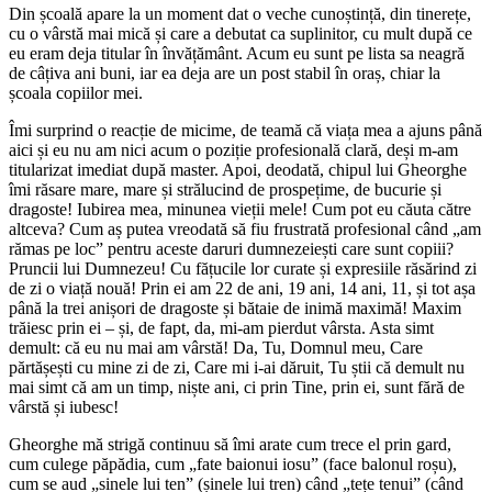
Din școală apare la un moment dat o veche cunoștință, din tinerețe,
cu o vârstă mai mică și care a debutat ca suplinitor, cu mult după ce
eu eram deja titular în învățământ. Acum eu sunt pe lista sa neagră
de câțiva ani buni, iar ea deja are un post stabil în oraș, chiar la
școala copiilor mei.
Îmi surprind o reacție de micime, de teamă că viața mea a ajuns până
aici și eu nu am nici acum o poziție profesională clară, deși m-am
titularizat imediat după master. Apoi, deodată, chipul lui Gheorghe
îmi răsare mare, mare și strălucind de prospețime, de bucurie și
dragoste! Iubirea mea, minunea vieții mele! Cum pot eu căuta către
altceva? Cum aș putea vreodată să fiu frustrată profesional când „am
rămas pe loc” pentru aceste daruri dumnezeiești care sunt copiii?
Pruncii lui Dumnezeu! Cu fățucile lor curate și expresiile răsărind zi
de zi o viață nouă! Prin ei am 22 de ani, 19 ani, 14 ani, 11, și tot așa
până la trei anișori de dragoste și bătaie de inimă maximă! Maxim
trăiesc prin ei – și, de fapt, da, mi-am pierdut vârsta. Asta simt
demult: că eu nu mai am vârstă! Da, Tu, Domnul meu, Care
părtășești cu mine zi de zi, Care mi i-ai dăruit, Tu știi că demult nu
mai simt că am un timp, niște ani, ci prin Tine, prin ei, sunt fără de
vârstă și iubesc!
Gheorghe mă strigă continuu să îmi arate cum trece el prin gard,
cum culege păpădia, cum „fate baionui iosu” (face balonul roșu),
cum se aud „sinele lui ten” (șinele lui tren) când „tețe tenui” (când