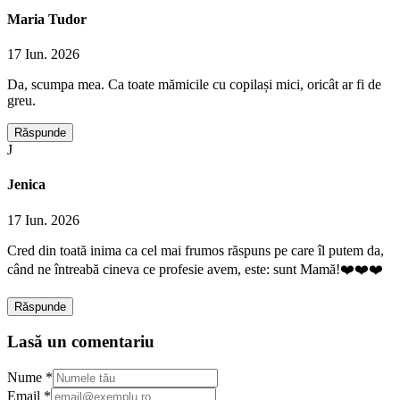
Maria Tudor
17 Iun. 2026
Da, scumpa mea. Ca toate mămicile cu copilași mici, oricât ar fi de
greu.
Răspunde
J
Jenica
17 Iun. 2026
Cred din toată inima ca cel mai frumos răspuns pe care îl putem da,
când ne întreabă cineva ce profesie avem, este: sunt Mamă!❤️❤️❤️
Răspunde
Lasă un comentariu
Nume *
Email *