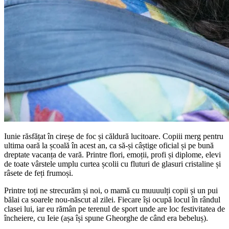
Iunie răsfățat în cireșe de foc și căldură lucitoare. Copiii merg pentru
ultima oară la școală în acest an, ca să-și câștige oficial și pe bună
dreptate vacanța de vară. Printre flori, emoții, profi și diplome, elevi
de toate vârstele umplu curtea școlii cu fluturi de glasuri cristaline și
râsete de feți frumoși.
Printre toți ne strecurăm și noi, o mamă cu muuuulți copii și un pui
bălai ca soarele nou-născut al zilei. Fiecare își ocupă locul în rândul
clasei lui, iar eu rămân pe terenul de sport unde are loc festivitatea de
încheiere, cu Ieie (așa își spune Gheorghe de când era bebeluș).