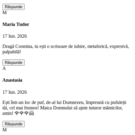
Răspunde
M
Maria Tudor
17 Iun. 2026
Dragă Cosmina, tu ești o scrisoare de iubire, metaforică, expresivă,
palpabilă!
Răspunde
A
Anastasia
17 Iun. 2026
Ești într-un loc de puf, de-al lui Dumnezeu, împreună cu pufuleții
tăi, cel mai frumos! Maica Domnului să ajute tuturor mămicilor,
amin! 🌹🌹🌹🤗
Răspunde
M