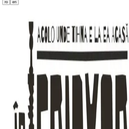
ro
en