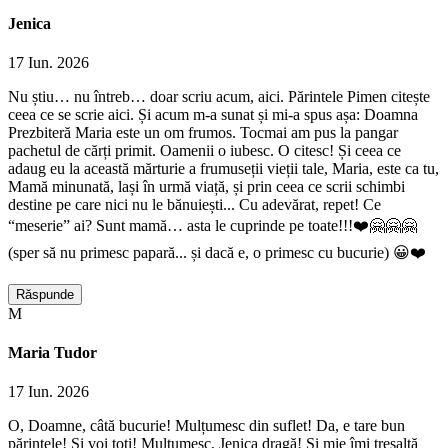
Jenica
17 Iun. 2026
Nu știu… nu întreb… doar scriu acum, aici. Părintele Pimen citește
ceea ce se scrie aici. Și acum m-a sunat și mi-a spus așa: Doamna
Prezbiteră Maria este un om frumos. Tocmai am pus la pangar
pachetul de cărți primit. Oamenii o iubesc. O citesc! Și ceea ce
adaug eu la această mărturie a frumuseții vieții tale, Maria, este ca tu,
Mamă minunată, lași în urmă viață, și prin ceea ce scrii schimbi
destine pe care nici nu le bănuiești... Cu adevărat, repet! Ce
“meserie” ai? Sunt mamă… asta le cuprinde pe toate!!!❤️🤗🤗🤗
(sper să nu primesc papară... și dacă e, o primesc cu bucurie) 😀❤️
Răspunde
M
Maria Tudor
17 Iun. 2026
O, Doamne, câtă bucurie! Mulțumesc din suflet! Da, e tare bun
părintele! Și voi toți! Mulțumesc, Jenica dragă! Și mie îmi tresaltă