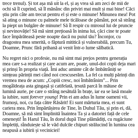
trece trenul). Și tot așa mă uit la el, și aș vrea să am zeci de mii de
ochi să îl cuprind, să îl mănânc din priviri mai mult și mai bine! Căci
știu prin câte am trecut pentru el și este o minune! Minunea mea! Pot
să ating o minune cu palmele mele ticăloase de pământ, pot să strâng
la piept un bulgăre de minune! Să îl respir cu mirosul lui de pruncie
și nevinovăție! Să mă simt prețioasă în inima lui, căci cine te poate
face împărăteasă peste noapte dacă nu puiul tău? Înconjor, cu
dragostea mea smerită, o făptură mititică și vulnerabilă, precum Tu,
Doamne, Prunc fără prihană ai venit într-o lume sălbatică.
Nu regret nici o profesie, nu mă simt mai prejos pentru generația
mea care s-a realizat și care acum are, poate, unul-doi copii deja mari
și prinși în propria viață. Îmi aduc aminte cât de îmbătrâniți se
simțeau părinții mei când noi crescuserăm. La fel ca mulți părinți din
vremea mea de acum: „Copiii cresc, noi îmbătrânim”... Prin
mogâldeața asta gingașă și catifelată, țesută parcă în mătase de
lumină aurie, pe care o strâng nesătulă în brațe, iar ea se lasă moale
la iubire, sunt
forever young
! Prin ei am adus în lume oameni vii,
frumoși, noi, cu fața către Răsărit! Ei sunt mărturia mea, ei sunt
cariera mea. Prin împărtășirea de Tine, în Duhul Tău, și prin ei, dă,
Doamne, să mă simt împlinită înaintea Ta și a datoriei față de cele
omenești! În Harul Tău, în dorul după Tine plămădiți, cu rugăciune
împletiți, rânduiește să le văd dulcile chipuri strălucind în lumina cea
neapusă a iubirii și veciniciei!