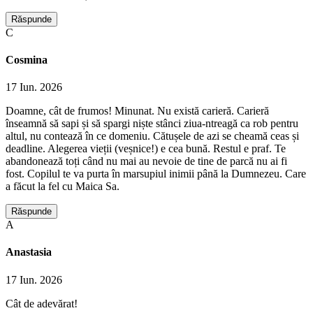
Răspunde
C
Cosmina
17 Iun. 2026
Doamne, cât de frumos! Minunat. Nu există carieră. Carieră
înseamnă să sapi și să spargi niște stânci ziua-ntreagă ca rob pentru
altul, nu contează în ce domeniu. Cătușele de azi se cheamă ceas și
deadline. Alegerea vieții (veșnice!) e cea bună. Restul e praf. Te
abandonează toți când nu mai au nevoie de tine de parcă nu ai fi
fost. Copilul te va purta în marsupiul inimii până la Dumnezeu. Care
a făcut la fel cu Maica Sa.
Răspunde
A
Anastasia
17 Iun. 2026
Cât de adevărat!