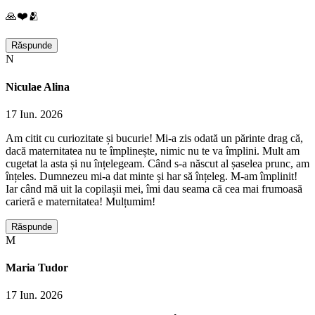
🙏❤️🫂
Răspunde
N
Niculae Alina
17 Iun. 2026
Am citit cu curiozitate și bucurie! Mi-a zis odată un părinte drag că,
dacă maternitatea nu te împlinește, nimic nu te va împlini. Mult am
cugetat la asta și nu înțelegeam. Când s-a născut al șaselea prunc, am
înțeles. Dumnezeu mi-a dat minte și har să înțeleg. M-am împlinit!
Iar când mă uit la copilașii mei, îmi dau seama că cea mai frumoasă
carieră e maternitatea! Mulțumim!
Răspunde
M
Maria Tudor
17 Iun. 2026