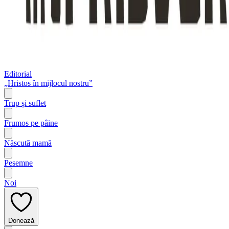
Editorial
„Hristos în mijlocul nostru”
Trup și suflet
Frumos pe pâine
Născută mamă
Pesemne
Noi
Donează