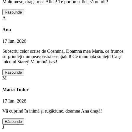
Mulțumesc, draga mea Alina! Te port în suflet, să nu uiți!
Răspunde
A
Ana
17 Iun. 2026
Subscriu celor scrise de Cosmina. Doamna mea Maria, ce frumos
surprindeți dumneavoastră esențialul! Ce minunată sunteți! Ca și
micuțul Stareț! Va îmbrățișez!
Răspunde
M
Maria Tudor
17 Iun. 2026
Vă cuprind în inimă și rugăciune, doamna Ana dragă!
Răspunde
J