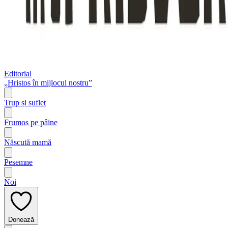
Editorial
„Hristos în mijlocul nostru”
Trup și suflet
Frumos pe pâine
Născută mamă
Pesemne
Noi
Donează