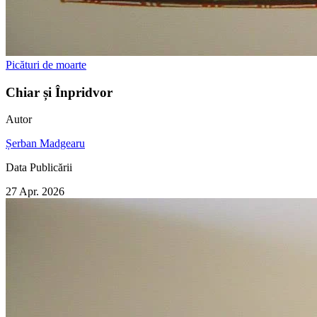
Picături de moarte
Chiar și Înpridvor
Autor
Șerban Madgearu
Data Publicării
27 Apr. 2026