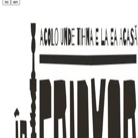
ro
en