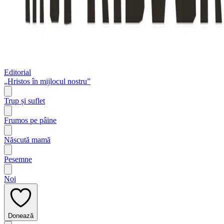
Editorial
„Hristos în mijlocul nostru”
Trup și suflet
Frumos pe pâine
Născută mamă
Pesemne
Noi
Donează