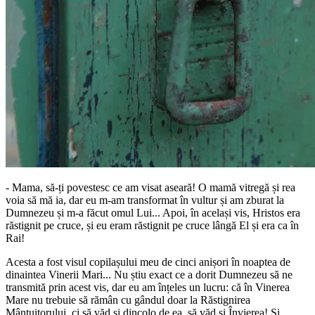
- Mama, să-ți povestesc ce am visat aseară! O mamă vitregă și rea
voia să mă ia, dar eu m-am transformat în vultur și am zburat la
Dumnezeu și m-a făcut omul Lui... Apoi, în același vis, Hristos era
răstignit pe cruce, și eu eram răstignit pe cruce lângă El și era ca în
Rai!
Acesta a fost visul copilașului meu de cinci anișori în noaptea de
dinaintea Vinerii Mari... Nu știu exact ce a dorit Dumnezeu să ne
transmită prin acest vis, dar eu am înțeles un lucru: că în Vinerea
Mare nu trebuie să rămân cu gândul doar la Răstignirea
Mântuitorului, ci să văd și dincolo de ea, să văd și Învierea! Și