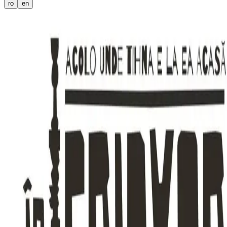
ro
en