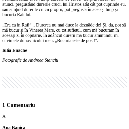
atunci, pregustând durerile crucii lui Hristos atât cât pot cuprinde eu,
sau simțind durerile crucii proprii, pot pregusta în același timp și
bucuria Raiului.
„Era ca în Rai!”... Durerea nu mai duce la deznădejde! Și, da, pot să
mă bucur și în Vinerea Mare, cu tot sufletul, cum mă bucuram în
aceeași zi în copilărie. În adâncul durerii mă bucur amintindu-mi
cuvintele duhovnicului meu: „Bucuria este de post!”.
Iulia Enache
Fotografie de Andreea Stanciu
1
Comentariu
A
Ana Banica