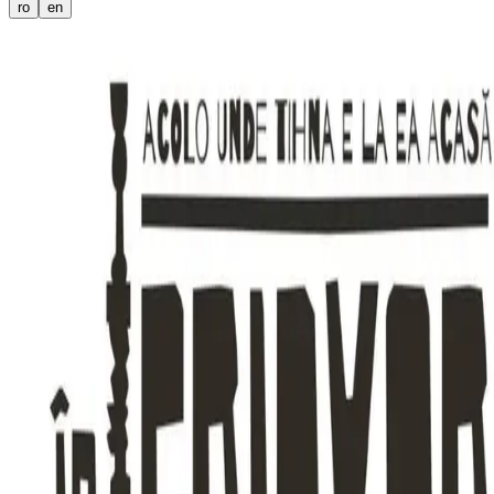
ro
en