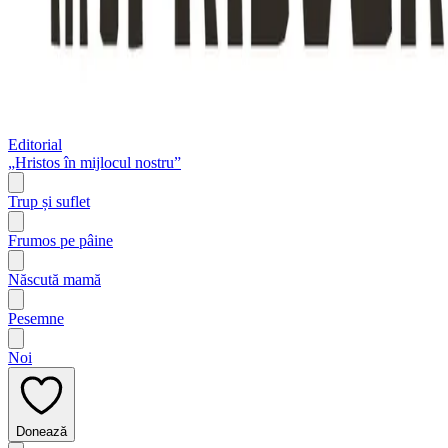
Editorial
„Hristos în mijlocul nostru”
Trup și suflet
Frumos pe pâine
Născută mamă
Pesemne
Noi
Donează