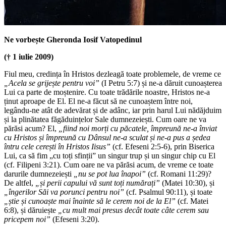
Ne vorbește Gheronda Iosif Vatopedinul
(† 1 iulie 2009)
Fiul meu, credința în Hristos dezleagă toate problemele, de vreme ce
„Acela se grijește pentru voi”
(I Petru 5:7) și ne-a dăruit cunoașterea
Lui ca parte de moștenire. Cu toate trădările noastre, Hristos ne-a
ținut aproape de El. El ne-a făcut să ne cunoaștem între noi,
legându-ne atât de adevărat și de adânc, iar prin harul Lui nădăjduim
și la plinătatea făgăduințelor Sale dumnezeiești. Cum oare ne va
părăsi acum? El,
„fiind noi morți cu păcatele, împreună ne-a înviat
cu Hristos și împreună cu Dânsul ne-a sculat și ne-a pus a ședea
întru cele cerești în Hristos Iisus”
(cf. Efeseni 2:5-6), prin Biserica
Lui, ca să fim „cu toți sfinții” un singur trup și un singur chip cu El
(cf. Filipeni 3:21). Cum oare ne va părăsi acum, de vreme ce toate
darurile dumnezeiești
„nu se pot lua înapoi”
(cf. Romani 11:29)?
De altfel,
„și perii capului vă sunt toți numărați”
(Matei 10:30), și
„îngerilor Săi va porunci pentru noi”
(cf. Psalmul 90:11), și toate
„știe și cunoaște mai înainte să le cerem noi de la El”
(cf. Matei
6:8), și dăruiește
„cu mult mai presus decât toate câte cerem sau
pricepem noi”
(Efeseni 3:20).