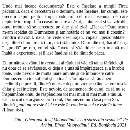
Unde mai încape descurajarea? Este o înșelare a minții! Firea
păcatului, dacă o cercetăm și o definim, este înșelare. Iar curajul este
precum capul pentru trup, mădularul cel mai însemnat de care
depinde tot trupul. În ceasul în care a căzut, a alunecat și s-a zdrobit,
omul trebuie să se cerceteze pe sine și să zică: „Dar ce! Oare acum
m-am lepădat de Dumnezeu și am hotărât că nu voi mai fi creștin?”.
Fiindcă diavolul, dacă ne vede descurajați, capătă „personalitate”,
deși altfel el nu are nici loc, nici stăpânire. De multe ori, harul însuși
îl „predă” pe om, vrând să-l învețe și să-l ridice pe o treaptă mai
înaltă a experienței, și îl lasă înadins să fie rănit de păcat.
Eu urmăresc avântul înverșunat al răului și văd că taina fărădelegii
nu doar că se săvârșește, ci deja a ajuns să împărățească și a înrobit
toate. Este nevoie de multă luare-aminte și de întoarcere către
Dumnezeu cu tot sufletul și cu toată stăruința ca să rămânem
neclintiți pe poziții, fiindcă nu este departe vremea când se vor înșela
chiar și cei înțelepți. Este nevoie, de asemenea, de curaj, ca să nu se
înspăimânte omul de răspândirea tot mai mult și mai mult a răului,
căci, oricât de organizat ar fi răul, Dumnezeu nu-i lasă pe ai Săi,
fiindcă
„mai mare este Cel ce este în voi decât cel ce este în lume”
(I Ioan 4:4).
Din „Gheronda Iosif Vatopedinul ‒ Un surâs din veșnicie” de
Arhim. Efrem Vatopedinul, Ed. Bonifaciu 2021