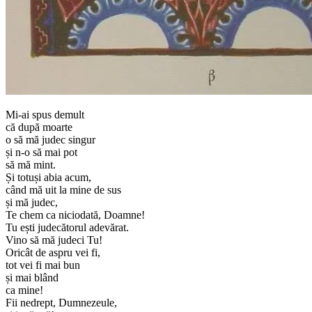
Mi-ai spus demult
că după moarte
o să mă judec singur
și n-o să mai pot
să mă mint.
Și totuși abia acum,
când mă uit la mine de sus
și mă judec,
Te chem ca niciodată, Doamne!
Tu ești judecătorul adevărat.
Vino să mă judeci Tu!
Oricât de aspru vei fi,
tot vei fi mai bun
și mai blând
ca mine!
Fii nedrept, Dumnezeule,