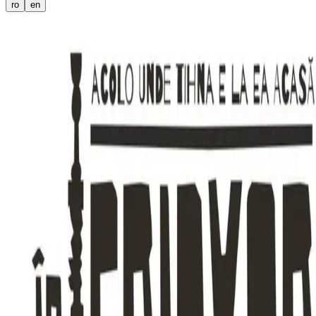
ro
en