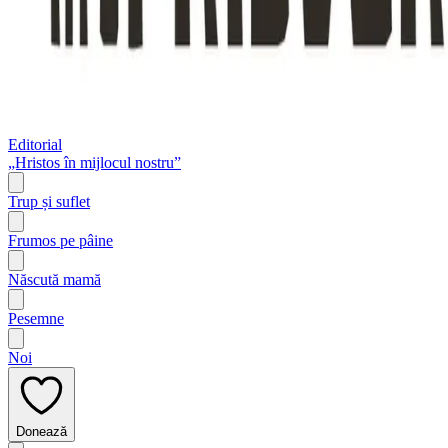
Editorial
„Hristos în mijlocul nostru”
Trup și suflet
Frumos pe pâine
Născută mamă
Pesemne
Noi
Donează