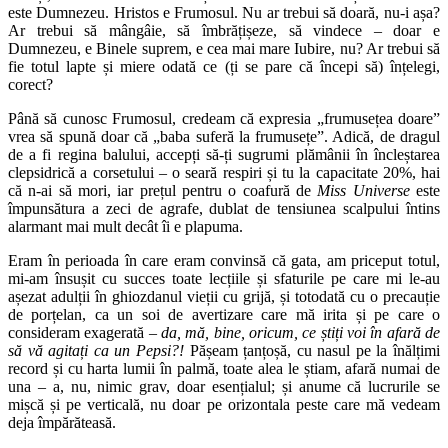
este Dumnezeu. Hristos e Frumosul. Nu ar trebui să doară, nu-i așa?
Ar trebui să mângâie, să îmbrățișeze, să vindece – doar e
Dumnezeu, e Binele suprem, e cea mai mare Iubire, nu? Ar trebui să
fie totul lapte și miere odată ce (ți se pare că începi să) înțelegi,
corect?
Până să cunosc Frumosul, credeam că expresia „frumusețea doare”
vrea să spună doar că „baba suferă la frumusețe”. Adică, de dragul
de a fi regina balului, accepți să-ți sugrumi plămânii în încleștarea
clepsidrică a corsetului – o seară respiri și tu la capacitate 20%, hai
că n-ai să mori, iar prețul pentru o coafură de
Miss Universe
este
împunsătura a zeci de agrafe, dublat de tensiunea scalpului întins
alarmant mai mult decât îi e plapuma.
Eram în perioada în care eram convinsă că gata, am priceput totul,
mi-am însușit cu succes toate lecțiile și sfaturile pe care mi le-au
așezat adulții în ghiozdanul vieții cu grijă, și totodată cu o precauție
de porțelan, ca un soi de avertizare care mă irita și pe care o
consideram exagerată –
da, mă, bine, oricum, ce știți voi în afară de
să vă agitați ca un Pepsi?!
Pășeam țanțoșă, cu nasul pe la înălțimi
record și cu harta lumii în palmă, toate alea le știam, afară numai de
una – a, nu, nimic grav, doar esențialul; și anume că lucrurile se
mișcă și pe verticală, nu doar pe orizontala peste care mă vedeam
deja împărăteasă.