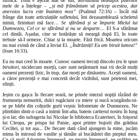
furnică. Totul e așezat atât de sus, ani-lumină deasupra puterilor
mele de a înțelege –
„și mă frământam să pricep acestea, dar
anevoios lucru este înaintea mea”
(Psalmul 72:16) – încât mă
frânge din toate articulațiile sufletului, îmi dezasamblează scheletul
inimii, firimituri mă face…
Se sfărâmă și se împarte Mielul lui
Dumnezeu, Cel ce se sfărâmă și nu se desparte
… El S-a sfărâmat
cel dintâi. Așadar, cine se hotărăște să meargă după El, în toate
trebuie să-I urmeze. Chiar și la moarte. Fără frică. Moartea oricum
nu mai există de când a înviat El.
„Îndrăzniți! Eu am biruit lumea!”
(Ioan 16:33).
Eu nu mai cred în moarte. Cunosc oameni trecuți dincolo (eu le spun
biruitori
, nicidecum morți), care sunt nețărmurit mai vii decât mulți
oameni prezenți fizic, în trup, dar morți pe dinăuntru. Acești oameni,
a căror prezență e mai concretă decât vizibilul, sunt prietenii mei,
sfinții.
Ieșim cu gașca în fiecare seară, ne prinde miezul nopții râzând de
frumuseța nemuririi, dulci rugăciuni cu miere și nucă scurgându-ni-
se pe bărbi din colțurile gurii veșnic înfometate de Dumnezeu. Ne
plimbăm dintr-o casă a inimii într-alta, batem cartierul nostru în lung
și-n lat; din sufrageria lui Nicolae în biblioteca Ecaterinei, în foișorul
lui Cleopa, pe prispa lui Paisie, apoi printre bujorii din grădina
Ceciliei, și tot așa... De fiecare dată când ajungem la mine, jucăm
mima în mirosul de vanilie și tămâie al bucătăriei din pieptul meu.
Ce să mai! Adormim împreună, ne trezim împreună, ne spălăm pe