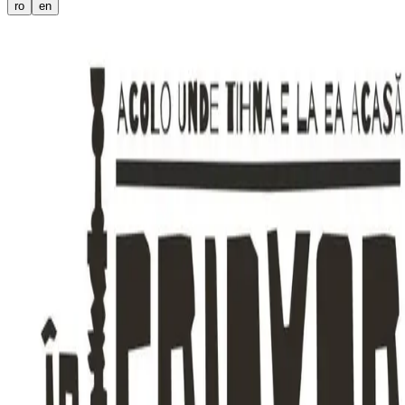
ro
en