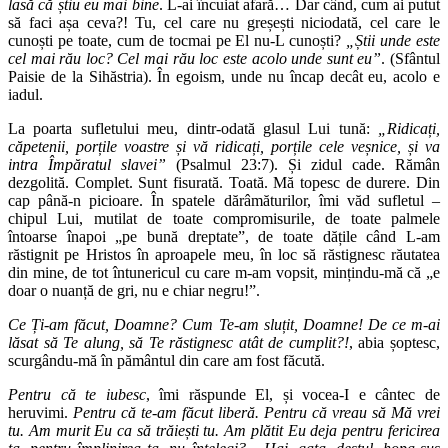
lasă că știu eu mai bine
. L-ai încuiat afară… Dar când, cum ai putut
să faci așa ceva?! Tu, cel care nu greșești niciodată, cel care le
cunoști pe toate, cum de tocmai pe El nu-L cunoști?
„Știi unde este
cel mai rău loc? Cel mai rău loc este acolo unde sunt eu”
. (Sfântul
Paisie de la Sihăstria). În egoism, unde nu încap decât eu, acolo e
iadul.
La poarta sufletului meu, dintr-odată glasul Lui tună:
„Ridicați,
căpetenii, porțile voastre și vă ridicați, porțile cele veșnice, și va
intra Împăratul slavei”
(Psalmul 23:7). Și zidul cade. Rămân
dezgolită. Complet. Sunt fisurată. Toată. Mă topesc de durere. Din
cap până-n picioare. În spatele dărâmăturilor, îmi văd sufletul –
chipul Lui, mutilat de toate compromisurile, de toate palmele
întoarse înapoi „pe bună dreptate”, de toate dățile când L-am
răstignit pe Hristos în aproapele meu, în loc să răstignesc răutatea
din mine, de tot întunericul cu care m-am vopsit, mințindu-mă că „e
doar o nuanță de gri, nu e chiar negru!”.
Ce Ți-am făcut, Doamne? Cum Te-am sluțit, Doamne! De ce m-ai
lăsat să Te alung, să Te răstignesc atât de cumplit?!
, abia șoptesc,
scurgându-mă în pământul din care am fost făcută.
Pentru că te iubesc
, îmi răspunde El, și vocea-I e cântec de
heruvimi.
Pentru că te-am făcut liberă. Pentru că vreau să Mă vrei
tu. Am murit Eu ca să trăiești tu. Am plătit Eu deja pentru fericirea