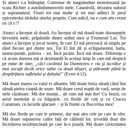
Și atunci s-a întâmplat. Cutremur de magnitudine monstruoasă pe
scara Richter a autoîndumnezeirii mele. Catastrofă, dezastru natural
și supranatural. Fisuri tot mai multe și tot mai adânci în jurul
epicentrului idolului sinelui propriu:
Cum adică, nu e cum am crezut
eu că e?!
Atunci a început să doară. Au început să mă doară toate disonanțele
devenirii mele, prăpăstiile dintre urâtul meu și Frumosul Lui. Tot
atunci a început și jocul nostru, în care El mă provoacă să umplu pe
rând fiecare gol dintre noi. Tot El îmi dă și echipamentul, harta,
instrucțiunile, puterea – tot. Încă jucăm. Încă mă doare. Diferența e
că acum durerea mă și dezmiardă în același timp în care mă despică
pe mine de sine;
„căci cuvântul lui Dumnezeu e viu şi lucrător şi
mai ascuţit decât orice sabie cu două tăişuri, şi pătrunde până la
despărţitura sufletului şi duhului”
(Evrei 4:12).
Mă doare marea cu valul ei albastru. Mă doare briza sărată când îmi
sărută pielea coaptă de soare. Mă doare cerul nopții de vară, senin de
stele căzătoare. Mă dor munții... ah cum mă mai dor! Cu brazii, cu
aerul mentolat și cu frăguțele, cu florile de colț și cu Crucea
Caraiman, cu lacurile glaciare − și în frunte cu Bucovina mea!
Mă dor florile pe care le primesc, dar mai ales cele pe care le ofer.
Mă doare supunerea cailor față de călăreții lor, izvorâtă doar din
încrederea nezdruncinată pe care le-o poartă. Mă doare curiozitatea