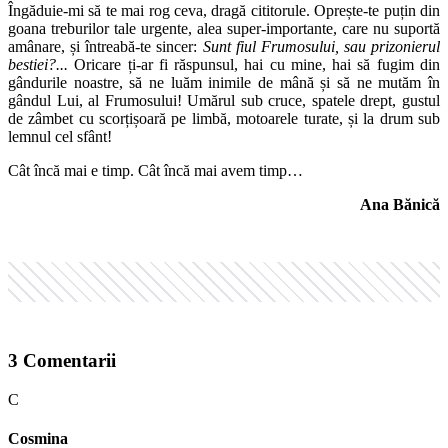
Îngăduie-mi să te mai rog ceva, dragă cititorule. Oprește-te puțin din
goana treburilor tale urgente, alea super-importante, care nu suportă
amânare, și întreabă-te sincer:
Sunt fiul Frumosului, sau prizonierul
bestiei?...
Oricare ți-ar fi răspunsul, hai cu mine, hai să fugim din
gândurile noastre, să ne luăm inimile de mână și să ne mutăm în
gândul Lui, al Frumosului! Umărul sub cruce, spatele drept, gustul
de zâmbet cu scorțișoară pe limbă, motoarele turate, și la drum sub
lemnul cel sfânt!
Cât încă mai e timp. Cât încă mai avem timp…
Ana Bănică
3
Comentarii
C
Cosmina