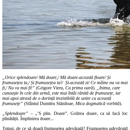
„Orice splendoare/ Mă doare,/ Mă doare-această floare/ Și
frumusețea ta,/ Și frumusețea ta!/ Și-această zi/ Ce mâine nu va mai
fi,/ Nu va mai fi!”
(Grigore Vieru,
Ca prima oară
).
„Inima, care
cunoaște în cele din urmă, este mai întâi rănită de frumusețe, iar
mai apoi atrasă de o dorință irezistibilă de unire cu această
frumusețe”
(Sfântul Dumitru Stăniloae,
Mica dogmatică vorbită
).
„Splendoare”
– „’S plin. Doare”. Golirea doare, ca să facă loc
plinătății. Împlinirea doare...
Totuși, de ce să doară frumusețea adevărată? Frumusețea
adevărată