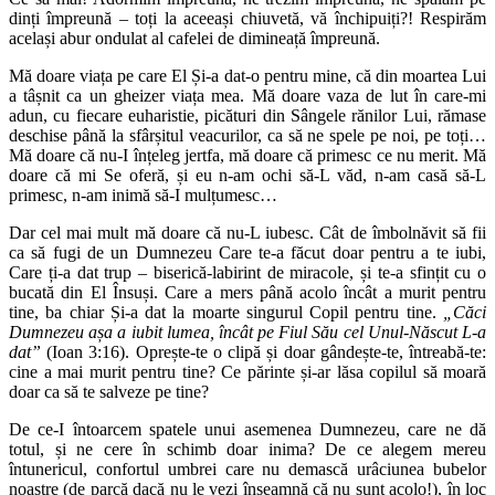
dinți împreună – toți la aceeași chiuvetă, vă închipuiți?! Respirăm
același abur ondulat al cafelei de dimineață împreună.
Mă doare viața pe care El Și-a dat-o pentru mine, că din moartea Lui
a tâșnit ca un gheizer viața mea. Mă doare vaza de lut în care-mi
adun, cu fiecare euharistie, picături din Sângele rănilor Lui, rămase
deschise până la sfârșitul veacurilor, ca să ne spele pe noi, pe toți…
Mă doare că nu-I înțeleg jertfa, mă doare că primesc ce nu merit. Mă
doare că mi Se oferă, și eu n-am ochi să-L văd, n-am casă să-L
primesc, n-am inimă să-I mulțumesc…
Dar cel mai mult mă doare că nu-L iubesc. Cât de îmbolnăvit să fii
ca să fugi de un Dumnezeu Care te-a făcut doar pentru a te iubi,
Care ți-a dat trup – biserică-labirint de miracole, și te-a sfințit cu o
bucată din El Însuși. Care a mers până acolo încât a murit pentru
tine, ba chiar Și-a dat la moarte singurul Copil pentru tine.
„Căci
Dumnezeu așa a iubit lumea, încât pe Fiul Său cel Unul-Născut L-a
dat”
(Ioan 3:16). Oprește-te o clipă și doar gândește-te, întreabă-te:
cine a mai murit pentru tine? Ce părinte și-ar lăsa copilul să moară
doar ca să te salveze pe tine?
De ce-I întoarcem spatele unui asemenea Dumnezeu, care ne dă
totul, și ne cere în schimb doar inima? De ce alegem mereu
întunericul, confortul umbrei care nu demască urâciunea bubelor
noastre (de parcă dacă nu le vezi înseamnă că nu sunt acolo!), în loc