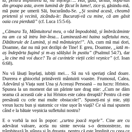
ta, pentru împlinirea ta, nu înțelegi?... Hai, gata, destul, hopa-sus
din groapa asta, avem lumină de făcut în lume!
, zice și, găsindu-mă,
mă pune pe umerii Săi, bucurându-Se.
„Și sosind acasă, cheamă
prietenii și vecinii, zicându-le: Bucurați-vă cu mine, că am găsit
oaia cea pierdută”
(cf. Luca 15:5-6).
„Cămara Ta, Mântuitorul meu, o văd împodobită, și îmbrăcăminte
nu am ca să intru într-însa... Luminează-mi haina sufletului meu,
Dătătorule de Lumină, și mă mântuieşte!”.
Ah, cum mă mai dori,
Doamne, dar nu mă pot dezlipi de Tine! E greu, Doamne,
„iată m-
aș îndepărta fugind și m-aș sălășlui în pustiu”
(Psalmul 54:7), dar
„la cine mă voi duce? Tu ai cuvintele vieții celei veșnice”
(cf. Ioan
6:68).
Nu vă lăsați înșelați, iubiții mei… Să nu vă speriați când doare.
Durerea e ghiocelul primăverii mântuirii voastre. Frumosul, Calea,
Adevărul și Viața sunt Una și Aceeași Persoană – nu lucru: Hristos.
Spunea la un moment dat un părinte tare drag mie: „Cum ne dăm
seama că această cale a lui Hristos este calea dreaptă? Pentru că este
presărată cu cele mai multe obstacole!”. Spuneți-mi și mie, știți
vreun lucru bun și statornic ce vine ușor în viață? Ce să mai spunem
când e la bătaie veșnicia sufletului nostru?
E o vorbă la noi în popor: „
curtea joacă regele”
. Cine are cu
adevărat valoare, acela nu simte nevoia s-o demonstreze, nu
trâmbițează în stânga și în dreapta, pentru că este împlinit cu ceea ce