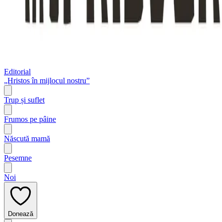
Editorial
„Hristos în mijlocul nostru”
Trup și suflet
Frumos pe pâine
Născută mamă
Pesemne
Noi
Donează