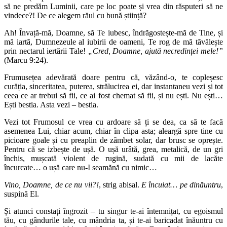
să ne predăm Luminii, care pe loc poate și vrea din răsputeri să ne
vindece?! De ce alegem răul cu bună știință?
Ah! Învață-mă, Doamne, să Te iubesc, îndrăgostește-mă de Tine, și
mă iartă, Dumnezeule al iubirii de oameni, Te rog de mă tăvălește
prin nectarul iertării Tale!
„Cred, Doamne, ajută necredinței mele!”
(Marcu 9:24).
Frumusețea adevărată doare pentru că, văzând-o, te copleșesc
curăția, sinceritatea, puterea, strălucirea ei, dar instantaneu vezi și tot
ceea ce ar trebui să fii, ce ai fost chemat să fii, și nu ești. Nu ești…
Ești bestia. Asta vezi – bestia.
Vezi tot Frumosul ce vrea cu ardoare să ți se dea, ca să te facă
asemenea Lui, chiar acum, chiar în clipa asta; aleargă spre tine cu
picioare goale și cu preaplin de zâmbet solar, dar brusc se oprește.
Pentru că se izbește de ușă. O ușă urâtă, grea, metalică, de un gri
închis, mușcată violent de rugină, sudată cu mii de lacăte
încurcate… o ușă care nu-I seamănă cu nimic…
Vino, Doamne, de ce nu vii?!
, strig abisal.
E încuiat… pe dinăuntru
,
suspină El.
Și atunci constați îngrozit – tu singur te-ai întemnițat, cu egoismul
tău, cu gândurile tale, cu mândria ta, și te-ai baricadat înăuntru cu