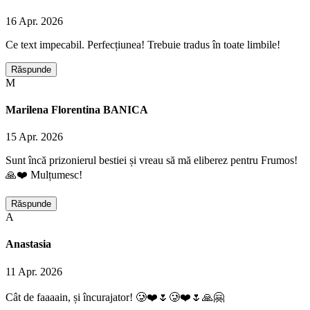
16 Apr. 2026
Ce text impecabil. Perfecțiunea! Trebuie tradus în toate limbile!
Răspunde
M
Marilena Florentina BANICA
15 Apr. 2026
Sunt încă prizonierul bestiei și vreau să mă eliberez pentru Frumos!
🙏❤️ Mulțumesc!
Răspunde
A
Anastasia
11 Apr. 2026
Cât de faaaain, și încurajator! 🥲❤️🌷🥲❤️🌷🙏🤗