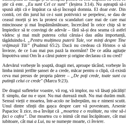
știe
că este.
„Eu sunt Cel ce sunt”
(Ieșirea 3:14). Nu așteaptă să-i
spună alții că e împărat ca să-și înceapă domnia. El doar
este
. Din
contră, cei din jurul lui ce-i sunt potrivnici se perpelesc, se dau de
ceasul morții și ies la protest cu scandaluri care mai de care mai
mincinoase și mai înspăimântătoare, încercând în orice chip să te
împiedice să te convingi de adevăr – fără să-și dea seama că astfel
vădesc și mai mult puterea celui căruia-i dau atâta importanță,
tăgăduindu-l.
„Pentru mulțimea puterii Tale, vor minți despre Tine
vrăjmașii Tăi”
(Psalmul 65:2). Dacă nu credeau că Hristos o să
învieze, de ce I-au mai pus pază la mormânt? De ce atâta agitație
împotriva unui Om în a cărui putere și origine declarau că nu cred?
Adevărul vorbește în șoaptă, dragii mei, aproape tăcând, vorbește în
limba inimii jertfite șansei de a crede, măcar pentru o clipă, că există
ceva mai presus de propria părere –
„De poţi crede, toate sunt cu
putinţă celui ce crede"
(Marcu 9:23).
De dragul sufletelor voastre, vă rog, vă implor, nu vă lăsați păcăliți!
E simplu, dar nu e ușor. Nu mai durează mult. Nu mai durăm mult.
Sensul vieții e moartea, într-acolo ne îndreptăm, nu e nimeni scutit.
Unul dintre sfinții din gașca despre care vă povesteam, Arsenie
Papacioc îi zice, m-a învățat că
„moartea e o realitate, nu vine să-i
faci o cafea”
.
Dar moartea cu o inimă cât mai încăpătoare, cât mai
iubitoare, cât mai
a Lui
, nu se numește moarte, ci
înviere
.