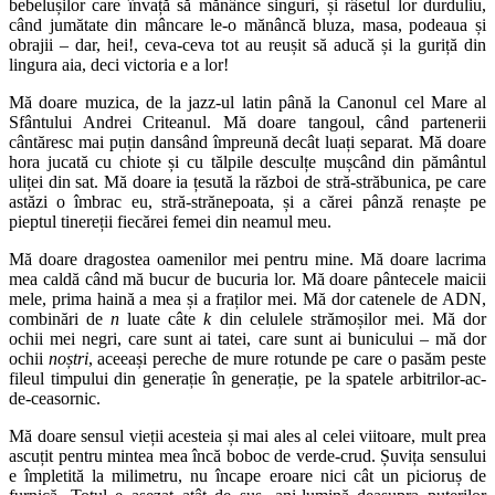
bebelușilor care învață să mănânce singuri, și râsetul lor durduliu,
când jumătate din mâncare le-o mănâncă bluza, masa, podeaua și
obrajii – dar, hei!, ceva-ceva tot au reușit să aducă și la guriță din
lingura aia, deci victoria e a lor!
Mă doare muzica, de la jazz-ul latin până la Canonul cel Mare al
Sfântului Andrei Criteanul. Mă doare tangoul, când partenerii
cântăresc mai puțin dansând împreună decât luați separat. Mă doare
hora jucată cu chiote și cu tălpile desculțe mușcând din pământul
uliței din sat. Mă doare ia țesută la război de stră-străbunica, pe care
astăzi o îmbrac eu, stră-strănepoata, și a cărei pânză renaște pe
pieptul tinereții fiecărei femei din neamul meu.
Mă doare dragostea oamenilor mei pentru mine. Mă doare lacrima
mea caldă când mă bucur de bucuria lor. Mă doare pântecele maicii
mele, prima haină a mea și a fraților mei. Mă dor catenele de ADN,
combinări de
n
luate câte
k
din celulele strămoșilor mei. Mă dor
ochii mei negri, care sunt ai tatei, care sunt ai bunicului – mă dor
ochii
noștri
, aceeași pereche de mure rotunde pe care o pasăm peste
fileul timpului din generație în generație, pe la spatele arbitrilor-ac-
de-ceasornic.
Mă doare sensul vieții acesteia și mai ales al celei viitoare, mult prea
ascuțit pentru mintea mea încă boboc de verde-crud. Șuvița sensului
e împletită la milimetru, nu încape eroare nici cât un picioruș de