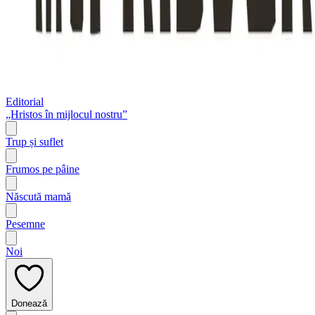
Editorial
„Hristos în mijlocul nostru”
Trup și suflet
Frumos pe pâine
Născută mamă
Pesemne
Noi
Donează