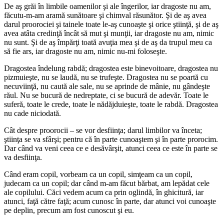
De aş grăi în limbile oamenilor şi ale îngerilor, iar dragoste nu am,
făcutu-m-am aramă sunătoare şi chimval răsunător. Şi de aş avea
darul proorociei şi tainele toate le-aş cunoaşte şi orice ştiinţă, şi de aş
avea atâta credinţă încât să mut şi munţii, iar dragoste nu am, nimic
nu sunt. Şi de aş împărţi toată avuţia mea şi de aş da trupul meu ca
să fie ars, iar dragoste nu am, nimic nu-mi foloseşte.
Dragostea îndelung rabdă; dragostea este binevoitoare, dragostea nu
pizmuieşte, nu se laudă, nu se trufeşte. Dragostea nu se poartă cu
necuviinţă, nu caută ale sale, nu se aprinde de mânie, nu gândeşte
răul. Nu se bucură de nedreptate, ci se bucură de adevăr. Toate le
suferă, toate le crede, toate le nădăjduieşte, toate le rabdă. Dragostea
nu cade niciodată.
Cât despre proorocii ‒ se vor desfiinţa; darul limbilor va înceta;
ştiinţa se va sfârşi; pentru că în parte cunoaştem şi în parte prorocim.
Dar când va veni ceea ce e desăvârşit, atunci ceea ce este în parte se
va desfiinţa.
Când eram copil, vorbeam ca un copil, simţeam ca un copil,
judecam ca un copil; dar când m-am făcut bărbat, am lepădat cele
ale copilului. Căci vedem acum ca prin oglindă, în ghicitură, iar
atunci, faţă către faţă; acum cunosc în parte, dar atunci voi cunoaşte
pe deplin, precum am fost cunoscut şi eu.