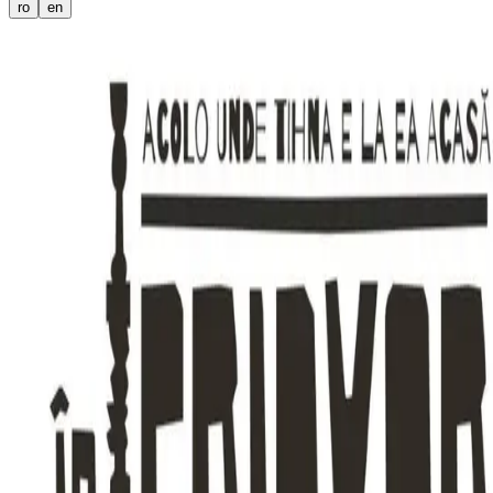
ro
en