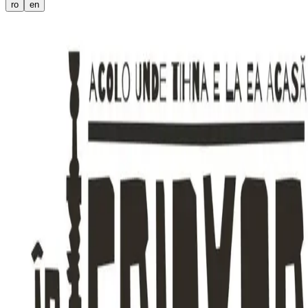
ro
en