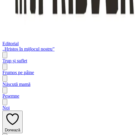
Editorial
„Hristos în mijlocul nostru”
Trup și suflet
Frumos pe pâine
Născută mamă
Pesemne
Noi
Donează