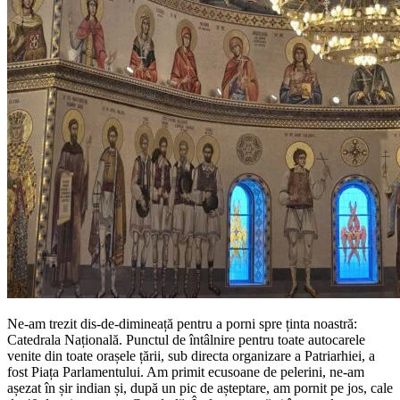
Ne-am trezit dis-de-dimineață pentru a porni spre ținta noastră:
Catedrala Națională. Punctul de întâlnire pentru toate autocarele
venite din toate orașele țării, sub directa organizare a Patriarhiei, a
fost Piața Parlamentului. Am primit ecusoane de pelerini, ne-am
așezat în șir indian și, după un pic de așteptare, am pornit pe jos, cale