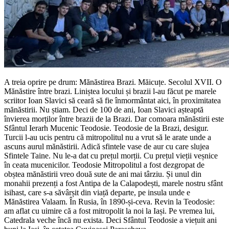
A treia oprire pe drum: Mănăstirea Brazi. Măicuțe. Secolul XVII. O
Mănăstire între brazi. Liniștea locului și brazii l-au făcut pe marele
scriitor Ioan Slavici să ceară să fie înmormântat aici, în proximitatea
mănăstirii. Nu știam. Deci de 100 de ani, Ioan Slavici așteaptă
învierea morților între brazii de la Brazi. Dar comoara mănăstirii este
Sfântul Ierarh Mucenic Teodosie. Teodosie de la Brazi, desigur.
Turcii l-au ucis pentru că mitropolitul nu a vrut să le arate unde a
ascuns aurul mănăstirii. Adică sfintele vase de aur cu care slujea
Sfintele Taine. Nu le-a dat cu prețul morții. Cu prețul vieții veșnice
în ceata mucenicilor. Teodosie Mitropolitul a fost dezgropat de
obștea mănăstirii vreo două sute de ani mai târziu. Și unul din
monahii prezenți a fost Antipa de la Calapodești, marele nostru sfânt
isihast, care s-a săvârșit din viață departe, pe insula unde e
Mănăstirea Valaam. În Rusia, în 1890-și-ceva. Revin la Teodosie:
am aflat cu uimire că a fost mitropolit la noi la Iași. Pe vremea lui,
Catedrala veche încă nu exista. Deci Sfântul Teodosie a viețuit ani