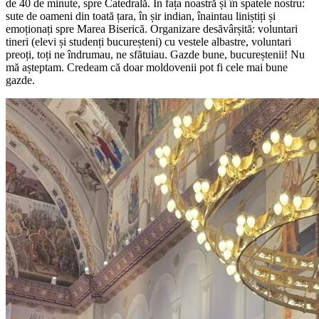
de 40 de minute, spre Catedrală. În fața noastră și în spatele nostru:
sute de oameni din toată țara, în șir indian, înaintau liniștiți și
emoționați spre Marea Biserică. Organizare desăvârșită: voluntari
tineri (elevi și studenți bucureșteni) cu vestele albastre, voluntari
preoți, toți ne îndrumau, ne sfătuiau. Gazde bune, bucureștenii! Nu
mă așteptam. Credeam că doar moldovenii pot fi cele mai bune
gazde.