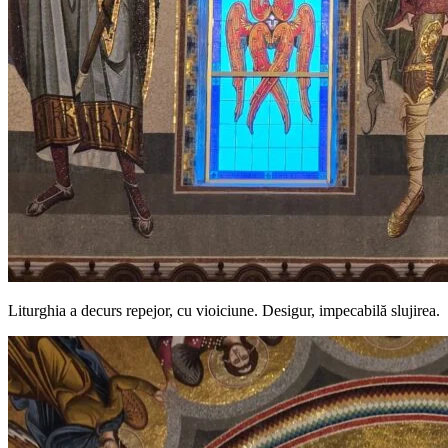
Liturghia a decurs repejor, cu vioiciune. Desigur, impecabilă slujirea.