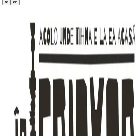
ro
en