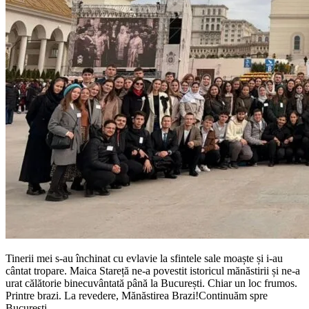
Tinerii mei s-au închinat cu evlavie la sfintele sale moaște și i-au
cântat tropare. Maica Stareță ne-a povestit istoricul mănăstirii și ne-a
urat călătorie binecuvântată până la București. Chiar un loc frumos.
Printre brazi. La revedere, Mănăstirea Brazi!
Continuăm spre
București...