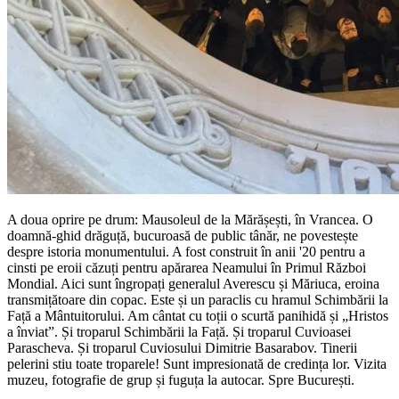
A doua oprire pe drum: Mausoleul de la Mărășești, în Vrancea. O
doamnă-ghid drăguță, bucuroasă de public tânăr, ne povestește
despre istoria monumentului. A fost construit în anii '20 pentru a
cinsti pe eroii căzuți pentru apărarea Neamului în Primul Război
Mondial. Aici sunt îngropați generalul Averescu și Măriuca, eroina
transmițătoare din copac. Este și un paraclis cu hramul Schimbării la
Față a Mântuitorului. Am cântat cu toții o scurtă panihidă și „Hristos
a înviat”. Și troparul Schimbării la Față. Și troparul Cuvioasei
Parascheva. Și troparul Cuviosului Dimitrie Basarabov. Tinerii
pelerini stiu toate troparele! Sunt impresionată de credința lor. Vizita
muzeu, fotografie de grup și fuguța la autocar. Spre București.