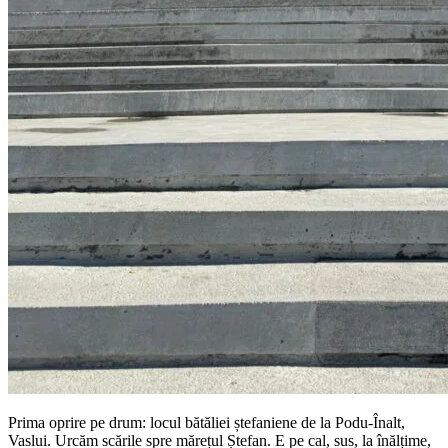
Prima oprire pe drum: locul bătăliei ștefaniene de la Podu-Înalt,
Vaslui. Urcăm scările spre mărețul Ștefan. E pe cal, sus, la înălțime,