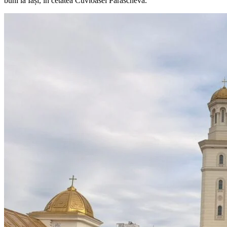
buni la Iași, în cetatea Cuvioasei Parascheva.