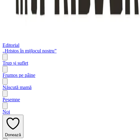
Editorial
„Hristos în mijlocul nostru”
Trup și suflet
Frumos pe pâine
Născută mamă
Pesemne
Noi
Donează