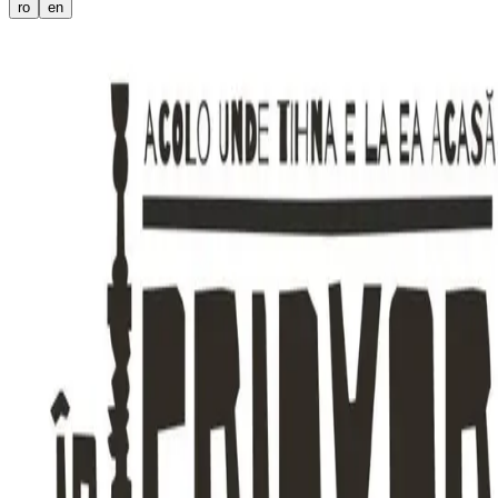
ro
en