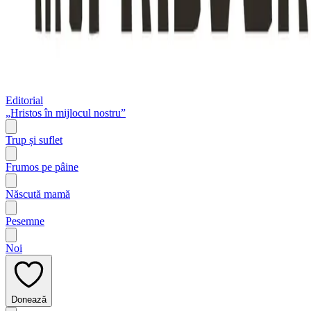
Editorial
„Hristos în mijlocul nostru”
Trup și suflet
Frumos pe pâine
Născută mamă
Pesemne
Noi
Donează