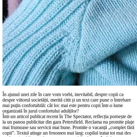
În ajunul unei zile în care vom vorbi, inevitabil, despre copii ca
despre viitorul societății, merită citit și un text care pune o întrebare
mai puțin confortabilă: cât loc mai este pentru copii într-o lume
organizată în jurul confortului adulților?
Într-un articol publicat recent în The Spectator, reflecția pornește de
la un panou publicitar din gara Petersfield. Reclama nu promite plaje
mai frumoase sau servicii mai bune. Promite o vacanță „complet fără
copii”. Textul atinge un fenomen mai larg: copilul tratat tot mai des