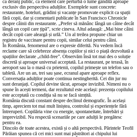
ca deranj public, ca element care perturbă o lume gândită aproape
exclusiv din perspectiva adulților. Exemplele sunt concrete:
restaurante, hoteluri, grădini și vacanțe promovate explicit ca spații
fără copii, dar și comentarii publicate în San Francisco Chronicle
despre câinii din restaurante. „Prefer să mănânc lângă un câine decât
lângă un copil care țipă”, scrie cineva. Altul adaugă: „Mai bine câini
decât copii care aleargă și urlă.” Un al treilea propune chiar un
registru de vaccinare pentru copii, similar celui pentru câini.
În România, fenomenul are o expresie diferită. Nu vedem încă
reclame care să celebreze absența copiilor și nici o piață dezvoltată a
spațiilor declarate „child-free”. Observăm însă tot mai des o soluție
discretă și aproape universal acceptată. La restaurant, pe terasă, în
aeroport sau la o masă cu prietenii, copilul primește un telefon sau o
tabletă. Are un an, trei sau șase, ecranul apare aproape reflex.
Conversația adulților poate continua nestingherită. Cei din jur nu
sunt deranjați. Copilul devine tăcut, aproape invizibil. Nimeni nu o
spune în acești termeni, dar rezultatul este același: prezența copilului
este acceptată cu condiția să nu se facă simțită.
România discută constant despre declinul demografic. În același
timp, apreciem tot mai mult liniștea, controlul și experiențele fără
întreruperi. Copilăria vine cu energie, spontaneitate, întrebări și
imprevizibil. Nu respectă scenariile pe care adulții le pregătesc
pentru ea.
Dincolo de toate acestea, există și o altă perspectivă. Părintele Teofil
Părăian spunea că cei mici sunt mai păstrători ai chipului lui