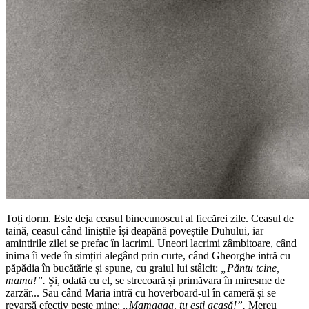
Toți dorm. Este deja ceasul binecunoscut al fiecărei zile. Ceasul de
taină, ceasul când liniștile își deapănă poveștile Duhului, iar
amintirile zilei se prefac în lacrimi. Uneori lacrimi zâmbitoare, când
inima îi vede în simțiri alegând prin curte, când Gheorghe intră cu
păpădia în bucătărie și spune, cu graiul lui stâlcit:
„Păntu tcine,
mama!”.
Și, odată cu el, se strecoară și primăvara în miresme de
zarzăr... Sau când Maria intră cu hoverboard-ul în cameră și se
revarsă efectiv peste mine:
„Mamaaaa, tu ești acasă!”.
Mereu