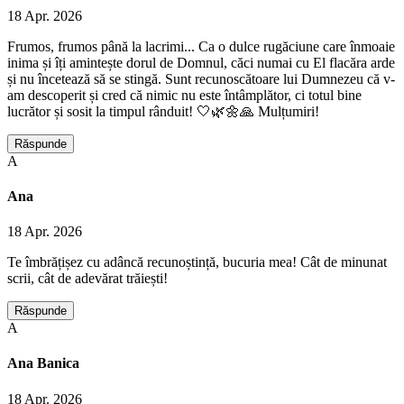
18 Apr. 2026
Frumos, frumos până la lacrimi... Ca o dulce rugăciune care înmoaie
inima și îți amintește dorul de Domnul, căci numai cu El flacăra arde
și nu încetează să se stingă. Sunt recunoscătoare lui Dumnezeu că v-
am descoperit și cred că nimic nu este întâmplător, ci totul bine
lucrător și sosit la timpul rânduit! 🤍🌿🌼🙏 Mulțumiri!
Răspunde
A
Ana
18 Apr. 2026
Te îmbrățișez cu adâncă recunoștință, bucuria mea! Cât de minunat
scrii, cât de adevărat trăiești!
Răspunde
A
Ana Banica
18 Apr. 2026