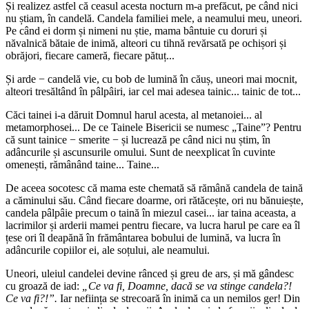
Și realizez astfel că ceasul acesta nocturn m-a prefăcut, pe când nici
nu știam, în candelă. Candela familiei mele, a neamului meu, uneori.
Pe când ei dorm și nimeni nu știe, mama bântuie cu doruri și
năvalnică bătaie de inimă, alteori cu tihnă revărsată pe ochișori și
obrăjori, fiecare cameră, fiecare pătuț...
Și arde − candelă vie, cu bob de lumină în căuș, uneori mai mocnit,
alteori tresăltând în pâlpâiri, iar cel mai adesea tainic... tainic de tot...
Căci tainei i-a dăruit Domnul harul acesta, al metanoiei... al
metamorphosei... De ce Tainele Bisericii se numesc „Taine”? Pentru
că sunt tainice − smerite − și lucrează pe când nici nu știm, în
adâncurile și ascunsurile omului. Sunt de neexplicat în cuvinte
omenești, rămânând taine... Taine...
De aceea socotesc că mama este chemată să rămână candela de taină
a căminului său. Când fiecare doarme, ori rătăcește, ori nu bănuiește,
candela pâlpâie precum o taină în miezul casei... iar taina aceasta, a
lacrimilor și arderii mamei pentru fiecare, va lucra harul pe care ea îl
țese ori îl deapănă în frământarea bobului de lumină, va lucra în
adâncurile copiilor ei, ale soțului, ale neamului.
Uneori, uleiul candelei devine rânced și greu de ars, și mă gândesc
cu groază de iad:
„Ce va fi, Doamne, dacă se va stinge candela?!
Ce va fi?!”.
Iar neființa se strecoară în inimă ca un nemilos ger! Din