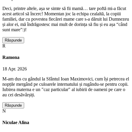
Deci, printre altele, așa se simte să fii mamă… tare poftă mi-a făcut
acest articol să încerc! Momentan joc la echipa cealaltă, la copiii
familiei, dar cu povestea fiecărei mame care s-a dăruit lui Dumnezeu
și alor ei, mă îndrăgostesc mai mult de dorința să fiu și eu așa “când
sunt mare”:)!
Răspunde
R
Ramona
18 Apr. 2026
M-am dus cu gândul la Sfântul Ioan Maximovici, cum își petrecea el
nopțile mergând pe culoarele internatului și rugându-se pentru copii.
Iubirea materna e un "caz particular" al iubirii de oameni pe care o
au cei desăvârșiți.
Răspunde
N
Niculae Alina