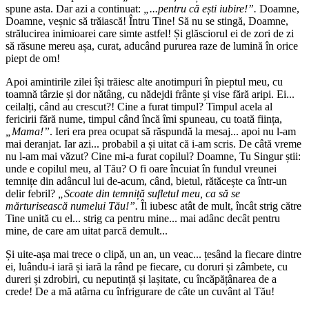
spune asta. Dar azi a continuat:
„...pentru că ești iubire!”.
Doamne,
Doamne, veșnic să trăiască! Întru Tine! Să nu se stingă, Doamne,
strălucirea inimioarei care simte astfel! Și glăsciorul ei de zori de zi
să răsune mereu așa, curat, aducând pururea raze de lumină în orice
piept de om!
Apoi amintirile zilei își trăiesc alte anotimpuri în pieptul meu, cu
toamnă târzie și dor nătâng, cu nădejdi frânte și vise fără aripi. Ei...
ceilalți, când au crescut?! Cine a furat timpul? Timpul acela al
fericirii fără nume, timpul când încă îmi spuneau, cu toată ființa,
„Mama!”
. Ieri era prea ocupat să răspundă la mesaj... apoi nu l-am
mai deranjat. Iar azi... probabil a și uitat că i-am scris. De câtă vreme
nu l-am mai văzut? Cine mi-a furat copilul? Doamne, Tu Singur știi:
unde e copilul meu, al Tău? O fi oare încuiat în fundul vreunei
temnițe din adâncul lui de-acum, când, bietul, rătăcește ca într-un
delir febril?
„Scoate din temniță sufletul meu, ca să se
mărturisească numelui Tău!”.
Îl iubesc atât de mult, încât strig către
Tine unită cu el... strig ca pentru mine... mai adânc decât pentru
mine, de care am uitat parcă demult...
Și uite-așa mai trece o clipă, un an, un veac... țesând la fiecare dintre
ei, luându-i iară și iară la rând pe fiecare, cu doruri și zâmbete, cu
dureri și zdrobiri, cu neputință și lașitate, cu încăpățânarea de a
crede! De a mă atârna cu înfrigurare de câte un cuvânt al Tău!