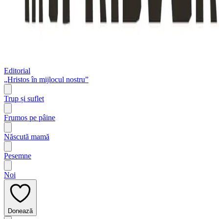
Editorial
„Hristos în mijlocul nostru”
Trup și suflet
Frumos pe pâine
Născută mamă
Pesemne
Noi
Donează