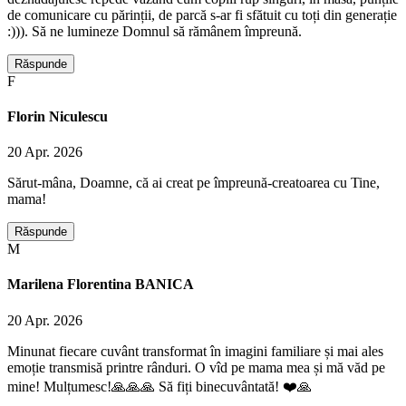
de comunicare cu părinții, de parcă s-ar fi sfătuit cu toți din generație
:))). Să ne lumineze Domnul să rămânem împreună.
Răspunde
F
Florin Niculescu
20 Apr. 2026
Sărut-mâna, Doamne, că ai creat pe împreună-creatoarea cu Tine,
mama!
Răspunde
M
Marilena Florentina BANICA
20 Apr. 2026
Minunat fiecare cuvânt transformat în imagini familiare și mai ales
emoție transmisă printre rânduri. O vîd pe mama mea și mă văd pe
mine! Mulțumesc!🙏🙏🙏 Să fiți binecuvântată! ❤️🙏