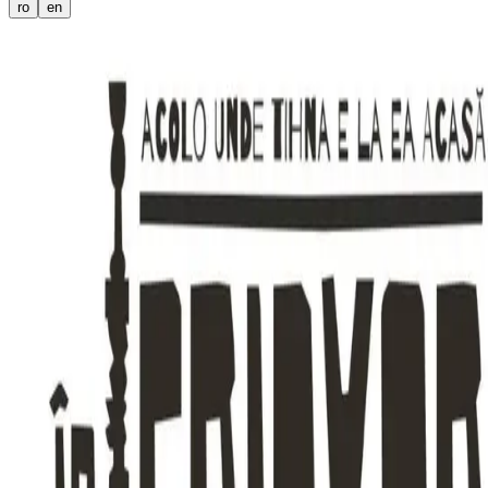
ro
en