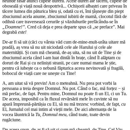
neunde răsar atunci clipele durerii. Acele dureri ale facerii, clipele de
oboseală și viață nouă deopotrivă... Ochișorii albaștri care priveau în
tăcere lumea din păturica bleu și, odată cu ei, îmi țâșnește din piept
zbuciumul acela anume, zbuciumul iubirii de mamă, clocotul fără de
odihnă care traversează cerurile și văzduhurile prefăcându-se în
„Doamne!”.
Cred că deja e prea departe spus că „se preface”. Mai
degrabă
este!
De-ar fi să uit (căci cu vârsta văd cum de-mine-mult-urâta uitare mă
pradă), aș vrea să nu uit niciodată cele ale Harului și cele ale
maternității. Și cum mă cheamă, de-aș uita, să nu uit de Tine și de
zbuciumul acela când l-am luat dintâi în brațe, când îl alăptam cu
doruri de Rai și cu neliniști stranii, pe care numai mama le știe,
pentru că iubește ca o nebună făpturica aceea nevinovată și fragilă,
bobocul de viață care ne unește cu Tine!
A, am uitat să vă previn! Am o meteahnă. Nu prea pot vorbi la
persoana a treia despre Domnul. Nu pot. Când o fac, mă forțez − și
mă prefac, de fapt. Pentru mine, Domnul nu poate fi un El, ci un Tu.
De aceea, imposibil ca în fluxul revărsării mele în cuvinte să nu
apară împreună-părtășia cu El, să nu mă trezesc vorbind, de fapt,
cu
El, Jurnalul cel mai intim al vieții mele. De aici alternanța de la
vocea lăuntrică la
Tu, Domnul meu
, când toate, toate devin
rugăciune.
De aceea spun, de-ar fi să uit și cum mă cheamă, de Tine, Cel Viu,