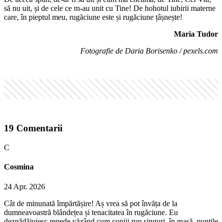
să nu uit, și de cele ce m-au unit cu Tine! De hohotul iubirii materne
care, în pieptul meu, rugăciune este și rugăciune țâșnește!
Maria Tudor
Fotografie de Daria Borisenko / pexels.com
19
Comentarii
C
Cosmina
24 Apr. 2026
Cât de minunată împărtășire! Aș vrea să pot învăța de la
dumneavoastră blândețea și tenacitatea în rugăciune. Eu
deznădăjuiesc repede văzând cum copiii rup singuri, în masă, punțile