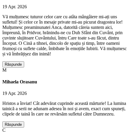
19 Apr. 2026
Vă mulțumesc tuturor celor care cu atâta mângâiere mi-ați uns
sufletul! Și celor ce în mesaje private mi-au picurat dragostea lor!
Mulțumesc preaminunatei Anca, datorită căreia suntem aici,
împreună, în Pridvor, hrănindu-ne cu Duh Sfânt din Cuvânt, prin
cuvinte slujitoare Cuvântului, întru Care toate s-au făcut, dintru
Început. O Cină a tihnei, dincolo de spațiu și timp, între oameni
frumoși cu suflete calde, îmbibate în emoțiile Iubirii. Vă mulțumesc
și vă îmbrățișez din inimă!
Răspunde
M
Mihaela Orasanu
19 Apr. 2026
Hristos a înviat! Cât adevărat cuprinde această mărturie! La lumina
tainică a serii ne adunam adesea în noi și avem, exact cum spuneți,
clipele de taină în care ne revărsăm sufletul către Dumnezeu.
Răspunde
C