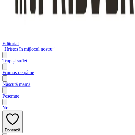
Editorial
„Hristos în mijlocul nostru”
Trup și suflet
Frumos pe pâine
Născută mamă
Pesemne
Noi
Donează