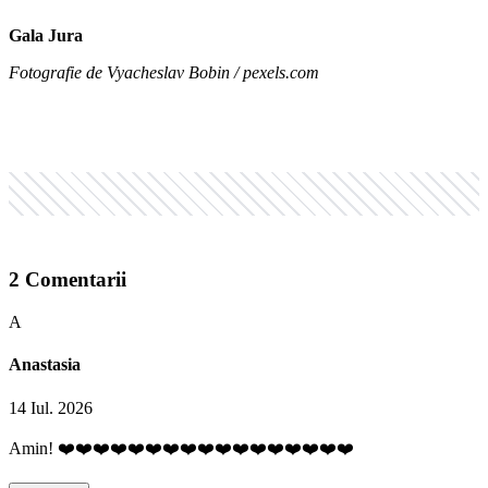
Gala Jura
Fotografie de Vyacheslav Bobin / pexels.com
2
Comentarii
A
Anastasia
14 Iul. 2026
Amin! ❤️❤️❤️❤️❤️❤️❤️❤️❤️❤️❤️❤️❤️❤️❤️❤️❤️