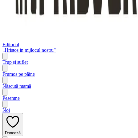
Editorial
„Hristos în mijlocul nostru”
Trup și suflet
Frumos pe pâine
Născută mamă
Pesemne
Noi
Donează