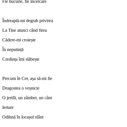
Fie bucurie, fie încercare
Îndreaptă-mi degrab privirea
La Tine atunci când firea
Cădere-mi croiește
În neputință
Credința îmi slăbește
Precum în Cer, așa să-mi fie
Dragostea o veșnicie
O jertfă, un zâmbet, un cânt
Iertare
Odihnă în locașul sfânt