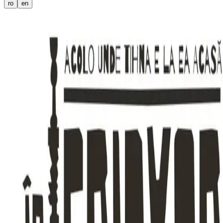
ro
en