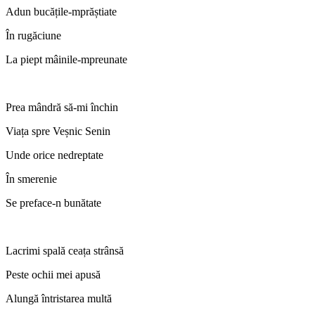
Adun bucățile-mprăștiate
În rugăciune
La piept mâinile-mpreunate
Prea mândră să-mi închin
Viața spre Veșnic Senin
Unde orice nedreptate
În smerenie
Se preface-n bunătate
Lacrimi spală ceața strânsă
Peste ochii mei apusă
Alungă întristarea multă