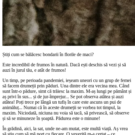
Știți cum se bălăcesc bondarii în florile de maci?
Este incredibil de frumos în natură. Dacă ești deschis să vezi și să
auzi în jurul tău, e atât de frumos!
Un timp, pe perioada pandemiei, ieșeam uneori cu un grup de femei
să facem drumeții prin păduri. Una dintre ele era vecina mea. Când
sunt într-o pădure, simt că trăiesc la maxim. M-aș lungi pe pământ și
aș privi în sus... și de jur-împrejur... Se pot observa atâtea și auzi
atâtea! Poți trece pe lângă un tufiș în care este ascuns un pui de
animăluț... Numai că în aceste drumeții se vorbea tot timpul, la
maxim. Niciodată, niciuna nu voia să tacă, să privească, să observe
și să se minuneze în șoaptă. Pădurea este o minune!
În grădină, aici, la sat, unde ne-am mutat, este multă viață. Aș vrea
să știu cum să mă port cu fiecare. O veveriță m-a certat ‒ ce