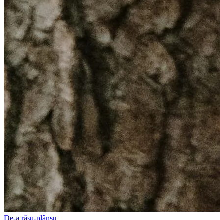
De-a râsu-plânsu