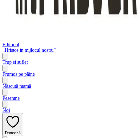
Editorial
„Hristos în mijlocul nostru”
Trup și suflet
Frumos pe pâine
Născută mamă
Pesemne
Noi
Donează