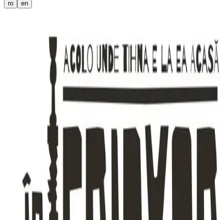
ro
en