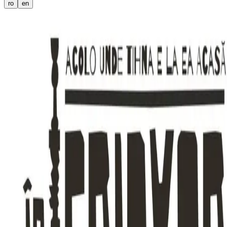
ro
en