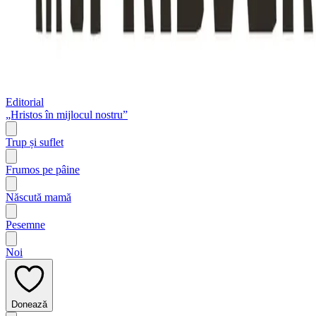
Editorial
„Hristos în mijlocul nostru”
Trup și suflet
Frumos pe pâine
Născută mamă
Pesemne
Noi
Donează