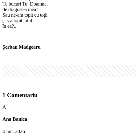
Te bucuri Tu, Doamne,
de dragostea mea?
Sau ne-am topit cu toții
și s-a topit totul
în ea?...
Șerban Madgearu
1
Comentariu
A
Ana Banica
4 Iun. 2026