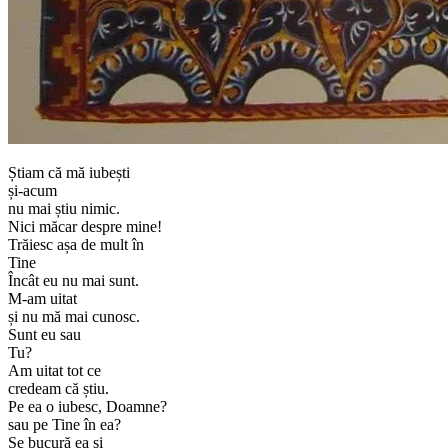
Știam că mă iubești
și-acum
nu mai știu nimic.
Nici măcar despre mine!
Trăiesc așa de mult în
Tine
Încât eu nu mai sunt.
M-am uitat
și nu mă mai cunosc.
Sunt eu sau
Tu?
Am uitat tot ce
credeam că știu.
Pe ea o iubesc, Doamne?
sau pe Tine în ea?
Se bucură ea și