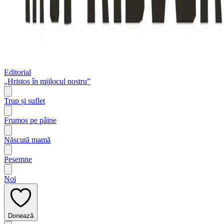
Editorial
„Hristos în mijlocul nostru”
Trup și suflet
Frumos pe pâine
Născută mamă
Pesemne
Noi
Donează