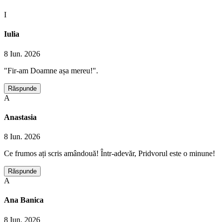
I
Iulia
8 Iun. 2026
"Fir-am Doamne așa mereu!".
Răspunde
A
Anastasia
8 Iun. 2026
Ce frumos ați scris amândouă! Într-adevăr, Pridvorul este o minune!
Răspunde
A
Ana Banica
8 Iun. 2026