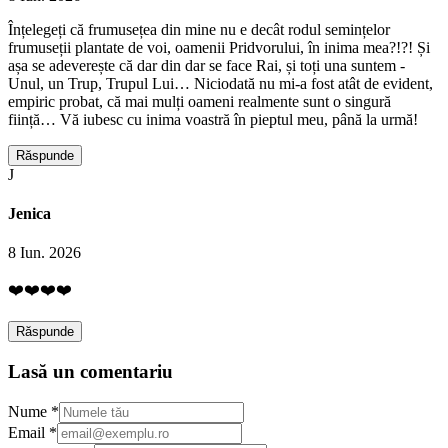
Înțelegeți că frumusețea din mine nu e decât rodul semințelor
frumuseții plantate de voi, oamenii Pridvorului, în inima mea?!?! Și
așa se adeverește că dar din dar se face Rai, și toți una suntem -
Unul, un Trup, Trupul Lui… Niciodată nu mi-a fost atât de evident,
empiric probat, că mai mulți oameni realmente sunt o singură
ființă… Vă iubesc cu inima voastră în pieptul meu, până la urmă!
Răspunde
J
Jenica
8 Iun. 2026
❤️❤️❤️❤️
Răspunde
Lasă un comentariu
Nume *
Email *