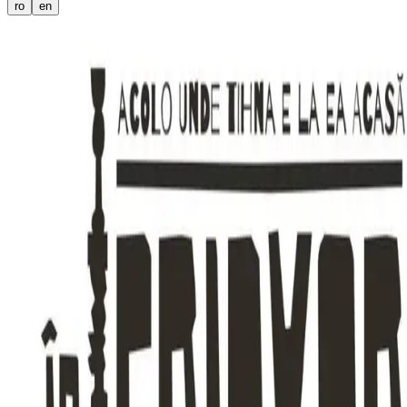
ro
en