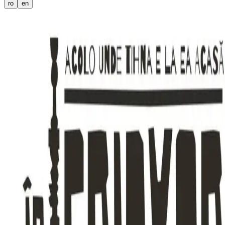
ro
en