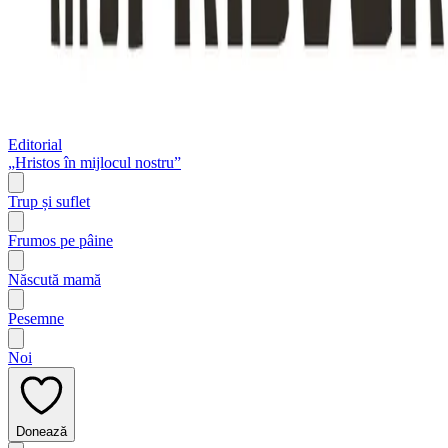
Editorial
„Hristos în mijlocul nostru”
Trup și suflet
Frumos pe pâine
Născută mamă
Pesemne
Noi
Donează