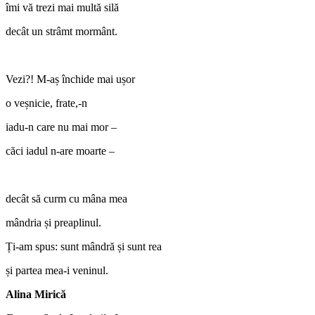
îmi vă trezi mai multă silă
decât un strâmt mormânt.
Vezi?! M-aș închide mai ușor
o veșnicie, frate,-n
iadu-n care nu mai mor ‒
căci iadul n-are moarte ‒
decât să curm cu mâna mea
mândria și preaplinul.
Ți-am spus: sunt mândră și sunt rea
și partea mea-i veninul.
Alina Mirică