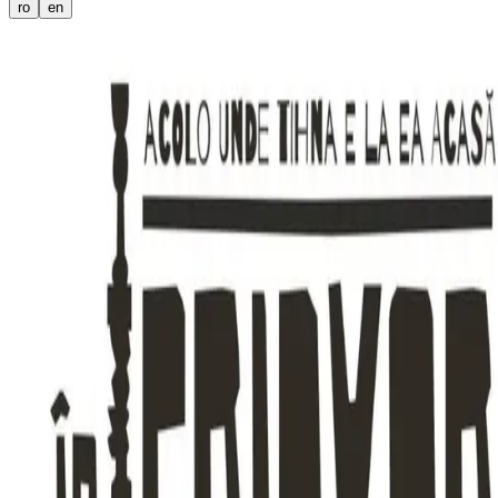
ro
en