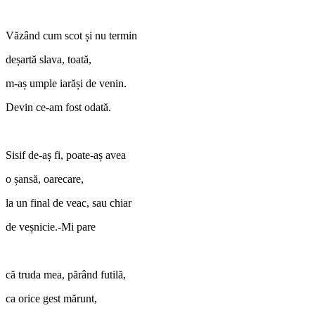
Văzând cum scot și nu termin
deșartă slava, toată,
m-aș umple iarăși de venin.
Devin ce-am fost odată.
Sisif de-aș fi, poate-aș avea
o șansă, oarecare,
la un final de veac, sau chiar
de veșnicie.-Mi pare
că truda mea, părând futilă,
ca orice gest mărunt,