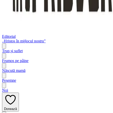
Editorial
„Hristos în mijlocul nostru”
Trup și suflet
Frumos pe pâine
Născută mamă
Pesemne
Noi
Donează