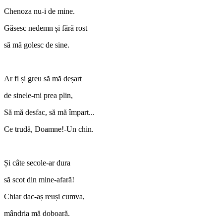
Chenoza nu-i de mine.
Găsesc nedemn și fără rost
să mă golesc de sine.
Ar fi și greu să mă deșart
de sinele-mi prea plin,
Să mă desfac, să mă împart...
Ce trudă, Doamne!-Un chin.
Și câte secole-ar dura
să scot din mine-afară!
Chiar dac-aș reuși cumva,
mândria mă doboară.