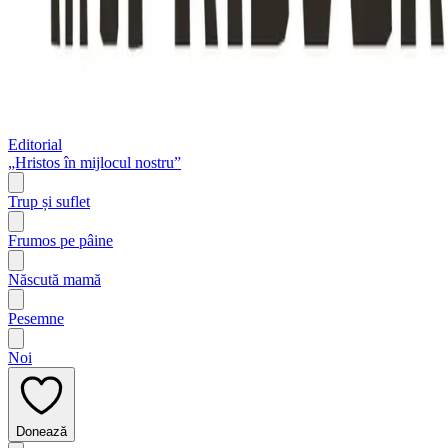
Editorial
„Hristos în mijlocul nostru”
Trup și suflet
Frumos pe pâine
Născută mamă
Pesemne
Noi
Donează