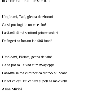
În Ceruri ca într-un iureș de bal!
Umple-mi, Tată, glezna de zboruri
Ca să pot fugi de tot ce e slut!
Lasă-mă să mă scufund printre stoluri
De îngeri ca într-un lac fără fund!
Umple-mi, Părinte, geana de taină
Ca să pot să Te văd cum m-aștepți!
Lasă-mă să mă cuminec ca dintr-o bulboană
De tot ce ești Tu: ce vrei și poți să mă-nveți!
Alina Mirică