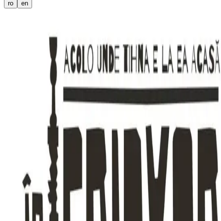
ro
en