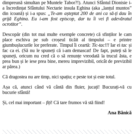
dimpreună simultan pe Muntele Tabor?!). Atunci Sfântul Dionisie i-
a încredințat Sfântului Nectarie insula Eghina (aka „lanțul muntos”
din icoană) și i-a spus:
„Te-am așteptat 200 de ani ca să-ți dau în
grijă Eghina. Eu i-am fost episcop, dar tu îi vei fi adevăratul
ocrotitor”.
Descopăr (din tot mai multe exemple concrete) că sfinților le cam
place eschiva pe sub croșeul ticăit al timpului – e printre
giumbușlucurile lor preferate. Timpul îi ceartă:
Tic-tac!!!
Iar ei
tac
și
fac ca ei. (Să nu le spuneți că i-am demascat! De fapt, puteți să le
spuneți, oricum nu cred că o să renunțe vreodată la trucul ăsta, e
prea bun și le iese prea bine, mereu imprevizibil, oricât de previzibil
ar părea.)
Că dragostea nu are timp, nici spațiu; e peste tot și este totul.
Așa că, atunci când vă cântă din fluier, jucați! Bucurați-vă cu
bucurie sfântă!
Și, cel mai important –
fiți
! Că tare frumos vă stă fiind!
Ana Bănică