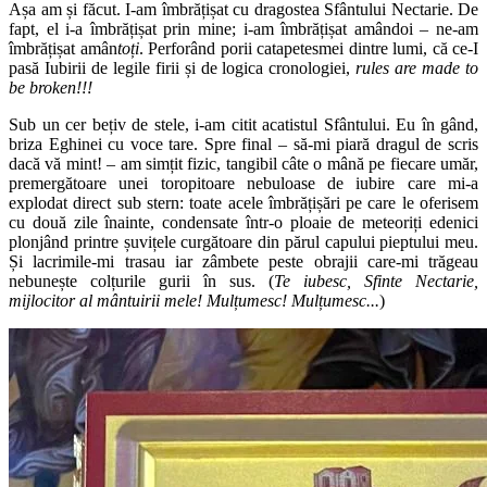
Așa am și făcut. I-am îmbrățișat cu dragostea Sfântului Nectarie. De
fapt, el i-a îmbrățișat prin mine; i-am îmbrățișat amândoi – ne-am
îmbrățișat amân
toți
. Perforând porii catapetesmei dintre lumi, că ce-I
pasă Iubirii de legile firii și de logica cronologiei,
rules are made to
be broken!!!
Sub un cer bețiv de stele, i-am citit acatistul Sfântului. Eu în gând,
briza Eghinei cu voce tare. Spre final – să-mi piară dragul de scris
dacă vă mint! – am simțit fizic, tangibil câte o mână pe fiecare umăr,
premergătoare unei toropitoare nebuloase de iubire care mi-a
explodat direct sub stern: toate acele îmbrățișări pe care le oferisem
cu două zile înainte, condensate într-o ploaie de meteoriți edenici
plonjând printre șuvițele curgătoare din părul capului pieptului meu.
Și lacrimile-mi trasau iar zâmbete peste obrajii care-mi trăgeau
nebunește colțurile gurii în sus. (
Te iubesc, Sfinte Nectarie,
mijlocitor al mântuirii mele! Mulțumesc! Mulțumesc...
)