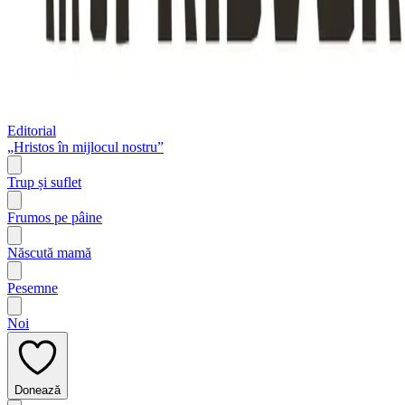
Editorial
„Hristos în mijlocul nostru”
Trup și suflet
Frumos pe pâine
Născută mamă
Pesemne
Noi
Donează