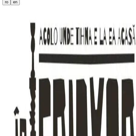
ro
en