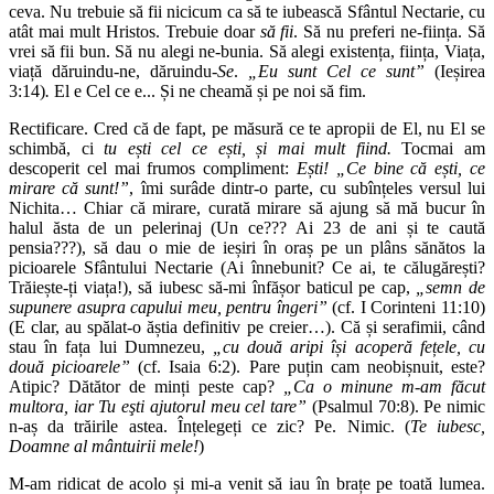
ceva. Nu trebuie să fii nicicum ca să te iubească Sfântul Nectarie, cu
atât mai mult Hristos. Trebuie doar
să fii
. Să nu preferi ne-ființa. Să
vrei să fii bun. Să nu alegi ne-bunia. Să alegi existența, ființa, Viața,
viață dăruindu-ne, dăruindu-
Se
.
„Eu sunt Cel ce sunt”
(Ieșirea
3:14)
.
El e Cel ce e... Și ne cheamă și pe noi să fim.
Rectificare. Cred că de fapt, pe măsură ce te apropii de El, nu El se
schimbă, ci
tu ești cel ce ești, și mai mult fiind.
Tocmai am
descoperit cel mai frumos compliment:
Ești! „Ce bine că ești, ce
mirare că sunt!”
, îmi surâde dintr-o parte, cu subînțeles versul lui
Nichita… Chiar că mirare, curată mirare să ajung să mă bucur în
halul ăsta de un pelerinaj (Un ce??? Ai 23 de ani și te caută
pensia???), să dau o mie de ieșiri în oraș pe un plâns sănătos la
picioarele Sfântului Nectarie (Ai înnebunit? Ce ai, te călugărești?
Trăiește-ți viața!), să iubesc să-mi înfășor baticul pe cap,
„semn de
supunere asupra capului meu, pentru îngeri”
(cf. I Corinteni 11:10)
(E clar, au spălat-o ăștia definitiv pe creier…). Că și serafimii, când
stau în fața lui Dumnezeu,
„cu două aripi își acoperă fețele, cu
două picioarele”
(cf. Isaia 6:2). Pare puțin cam neobișnuit, este?
Atipic? Dătător de minți peste cap?
„Ca o minune m-am făcut
multora, iar Tu eşti ajutorul meu cel tare”
(Psalmul 70:8). Pe nimic
n-aș da trăirile astea. Înțelegeți ce zic? Pe. Nimic. (
Te iubesc,
Doamne al mântuirii mele!
)
M-am ridicat de acolo și mi-a venit să iau în brațe pe toată lumea.