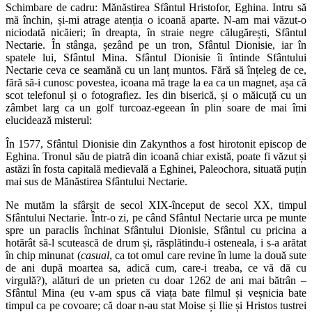
Schimbare de cadru: Mănăstirea Sfântul Hristofor, Eghina. Intru să
mă închin, și-mi atrage atenția o icoană aparte. N-am mai văzut-o
niciodată nicăieri; în dreapta, în straie negre călugărești, Sfântul
Nectarie. În stânga, șezând pe un tron, Sfântul Dionisie, iar în
spatele lui, Sfântul Mina. Sfântul Dionisie îi întinde Sfântului
Nectarie ceva ce seamănă cu un lanț muntos. Fără să înțeleg de ce,
fără să-i cunosc povestea, icoana mă trage la ea ca un magnet, așa că
scot telefonul și o fotografiez. Ies din biserică, și o măicuță cu un
zâmbet larg ca un golf turcoaz-egeean în plin soare de mai îmi
elucidează misterul:
În 1577, Sfântul Dionisie din Zakynthos a fost hirotonit episcop de
Eghina. Tronul său de piatră din icoană chiar există, poate fi văzut și
astăzi în fosta capitală medievală a Eghinei, Paleochora, situată puțin
mai sus de Mănăstirea Sfântului Nectarie.
Ne mutăm la sfârșit de secol XIX-început de secol XX, timpul
Sfântului Nectarie. Într-o zi, pe când Sfântul Nectarie urca pe munte
spre un paraclis închinat Sfântului Dionisie, Sfântul cu pricina a
hotărât să-l scutească de drum și, răsplătindu-i osteneala, i s-a arătat
în chip minunat (
casual
, ca tot omul care revine în lume la două sute
de ani după moartea sa, adică cum, care-i treaba, ce vă dă cu
virgulă?), alături de un prieten cu doar 1262 de ani mai bătrân –
Sfântul Mina (eu v-am spus că viața bate filmul și veșnicia bate
timpul ca pe covoare; că doar n-au stat Moise și Ilie și Hristos tustrei