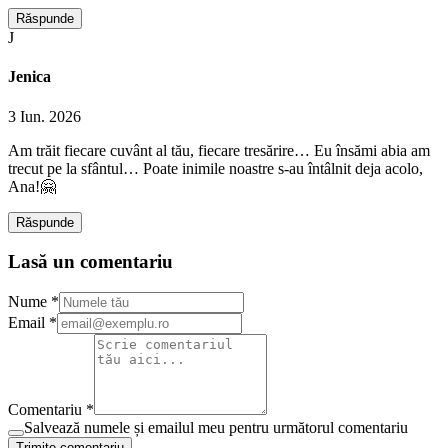
Răspunde
J
Jenica
3 Iun. 2026
Am trăit fiecare cuvânt al tău, fiecare tresărire… Eu însămi abia am
trecut pe la sfântul… Poate inimile noastre s-au întâlnit deja acolo,
Ana!🤗
Răspunde
Lasă un comentariu
Nume *
Email *
Comentariu *
Salvează numele și emailul meu pentru următorul comentariu
Trimite comentariu