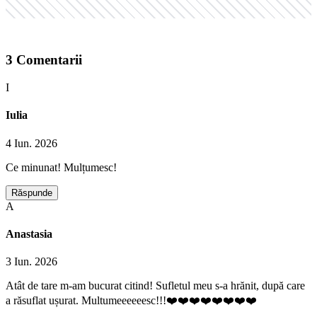
3
Comentarii
I
Iulia
4 Iun. 2026
Ce minunat! Mulțumesc!
Răspunde
A
Anastasia
3 Iun. 2026
Atât de tare m-am bucurat citind! Sufletul meu s-a hrănit, după care
a răsuflat ușurat. Multumeeeeeesc!!!❤️❤️❤️❤️❤️❤️❤️❤️