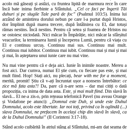
acolo mă găseați și astăzi, cu fruntea lipită de marmura rece în care
încă bate inima fierbinte a Sfântului.
„Cel ce faci pe îngerii Tăi
duhuri și pe slugile Tale pară de foc”
(Psalmul 103:5). Inima lui
arzând de amintirea dorului nebun pe care l-a purtat după Hristos,
dor împlinit după marea trecere, după întâlnirea cu El, dar totuși
rămas nestins. Încă nestins. Pentru că setea și foamea de Hristos nu
se ostoiesc niciodată. Nici măcar în Împărăție, nici măcar la sfârșitul
veacurilor, la terminarea lumii și începerea Lumii, pentru că viața cu
El e continuu urcuș. Continuu mai sus. Continuu mai mult.
Continuu mai iubitor. Continuu mai iubit. Continuu mai și mai și mai
și mai, în așteptarea unui iunie care nu mai vine.
Nu mai vine pentru că e deja aici. Iunie în inimile noastre. Mereu a
fost aici. Dar cumva, numai El știe cum, cu fiecare pas este, și mai
mult fiind. Hop! Stați aici, nu plecați,
bear with me for a moment
,
merită, promit! Știu că v-ați încruntat ușor a nonsens întrebător:
ce
zice mă fata asta?!
Da, pare că n-are sens – dar mai citiți o dată
propoziția, cu inima de data asta.
Este, și mai mult fiind
. Din slavă în
slavă... El ne-a zis-o, prin rețeaua telefonică Pavel (nu aveau Orange
și Vodafone pe atunci):
„Domnul este Duh, și unde este Duhul
Domnului, acolo este libertate. Iar noi toți, privind ca în oglindă (...)
slava Domnului, ne prefacem în același chip din slavă în slavă, ca
de la Duhul Domnului”
(II Corinteni 3:17-18).
Stând acolo cuibărită în atriul stâng al Sfântului, mi-am dat seama de