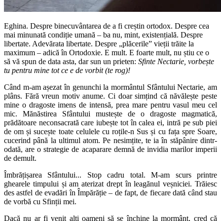
Eghina. Despre binecuvântarea de a fi creștin ortodox. Despre cea
mai minunată condiție umană – ba nu, mint, existențială. Despre
libertate. Adevărata libertate. Despre „plăcerile” vieții trăite la
maximum – adică în Ortodoxie. E mult. E foarte mult, nu știu ce o
să vă spun de data asta, dar sun un prieten:
Sfinte Nectarie, vorbește
tu pentru mine tot ce e de vorbit (te rog)!
Când m-am așezat în genunchi la mormântul Sfântului Nectarie, am
plâns. Fără vreun motiv anume. Ci doar simțind că năvălește peste
mine o dragoste imens de intensă, prea mare pentru vasul meu cel
mic. Mănăstirea Sfântului mustește de o dragoste magmatică,
prădătoare neconsacrată care iubește tot în calea ei, intră pe sub piei
de om și sucește toate celulele cu roțile-n Sus și cu fața spre Soare,
cucerind până la ultimul atom. Pe nesimțite, te ia în stăpânire dintr-
odată, are o strategie de acaparare demnă de invidia marilor imperii
de demult.
Îmbrățișarea Sfântului... Stop cadru total. M-am scurs printre
ghearele timpului și am aterizat drept în leagănul veșniciei. Trăiesc
des astfel de evadări în Împărăție – de fapt, de fiecare dată când stau
de vorbă cu Sfinții mei.
Dacă nu ar fi venit alți oameni să se închine la mormânt, cred că