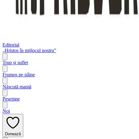
Editorial
„Hristos în mijlocul nostru”
Trup și suflet
Frumos pe pâine
Născută mamă
Pesemne
Noi
Donează