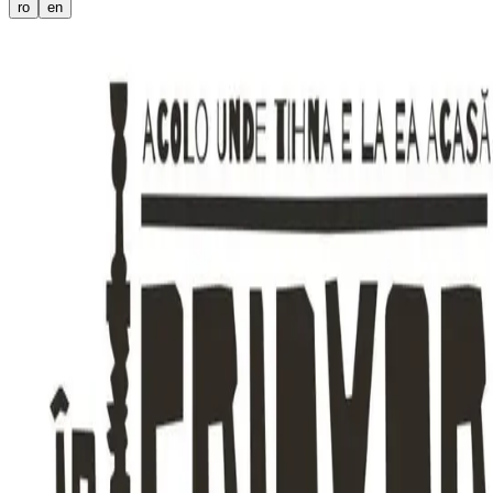
ro
en