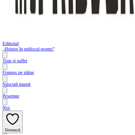
Editorial
„Hristos în mijlocul nostru”
Trup și suflet
Frumos pe pâine
Născută mamă
Pesemne
Noi
Donează