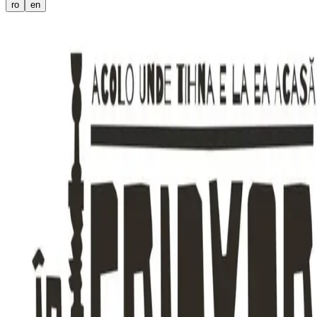
ro
en