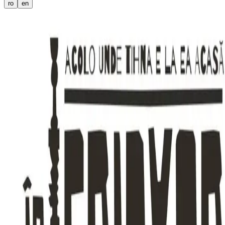
ro
en