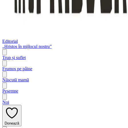
Editorial
„Hristos în mijlocul nostru”
Trup și suflet
Frumos pe pâine
Născută mamă
Pesemne
Noi
Donează