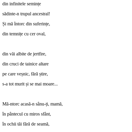
din infinitele semințe
sădinte-n trupul ancestral!
Și mă întorc din suferințe,
din temnițe cu cer oval,
din văi albite de jertfire,
din cruci de tainice altare
pe care veșnic, fără știre,
s-a tot murit și se mai moare...
Mă-ntorc acasă-n sânu-ți, mamă,
în pântecul cu miros sfânt,
în ochii tăi fără de seamă,