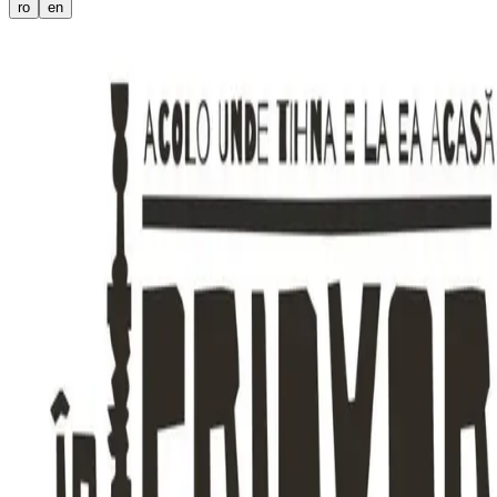
ro
en