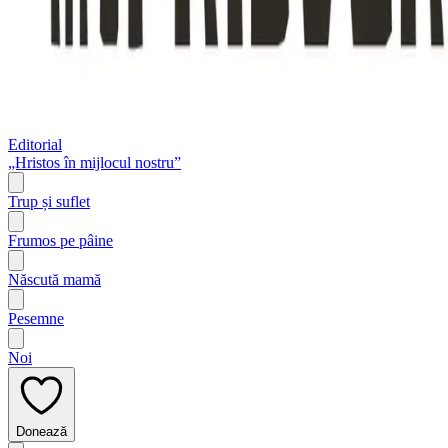
Editorial
„Hristos în mijlocul nostru”
Trup și suflet
Frumos pe pâine
Născută mamă
Pesemne
Noi
Donează