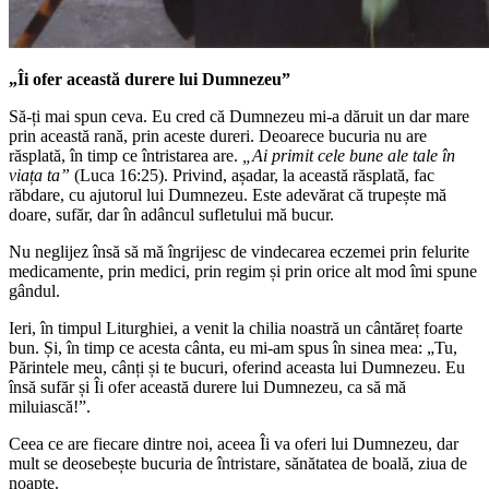
„Îi ofer această durere lui Dumnezeu”
Să-ți mai spun ceva. Eu cred că Dumnezeu mi-a dăruit un dar mare
prin această rană, prin aceste dureri. Deoarece bucuria nu are
răsplată, în timp ce întristarea are.
„Ai primit cele bune ale tale în
viața ta”
(Luca 16:25). Privind, așadar, la această răsplată, fac
răbdare, cu ajutorul lui Dumnezeu. Este adevărat că trupește mă
doare, sufăr, dar în adâncul sufletului mă bucur.
Nu neglijez însă să mă îngrijesc de vindecarea eczemei prin felurite
medicamente, prin medici, prin regim și prin orice alt mod îmi spune
gândul.
Ieri, în timpul Liturghiei, a venit la chilia noastră un cântăreț foarte
bun. Și, în timp ce acesta cânta, eu mi-am spus în sinea mea: „Tu,
Părintele meu, cânți și te bucuri, oferind aceasta lui Dumnezeu. Eu
însă sufăr și Îi ofer această durere lui Dumnezeu, ca să mă
miluiască!”.
Ceea ce are fiecare dintre noi, aceea Îi va oferi lui Dumnezeu, dar
mult se deosebește bucuria de întristare, sănătatea de boală, ziua de
noapte.