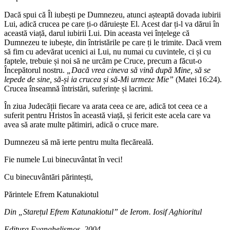
Dacă spui că Îl iubești pe Dumnezeu, atunci așteaptă dovada iubirii
Lui, adică crucea pe care ți-o dăruiește El. Acest dar ți-l va dărui în
această viață, darul iubirii Lui. Din aceasta vei înțelege că
Dumnezeu te iubește, din întristările pe care ți le trimite. Dacă vrem
să fim cu adevărat ucenici ai Lui, nu numai cu cuvintele, ci și cu
faptele, trebuie și noi să ne urcăm pe Cruce, precum a făcut-o
Începătorul nostru.
„Dacă vrea cineva să vină după Mine, să se
lepede de sine, să-și ia crucea și să-Mi urmeze Mie”
(Matei 16:24).
Crucea înseamnă întristări, suferințe și lacrimi.
În ziua Judecății fiecare va arata ceea ce are, adică tot ceea ce a
suferit pentru Hristos în această viață, și fericit este acela care va
avea să arate multe pătimiri, adică o cruce mare.
Dumnezeu să mă ierte pentru multa flecăreală.
Fie numele Lui binecuvântat în veci!
Cu binecuvântări părintești,
Părintele Efrem Katunakiotul
Din „Starețul Efrem Katunakiotul” de Ierom. Iosif Aghioritul
Editura Evanghelismos, 2004