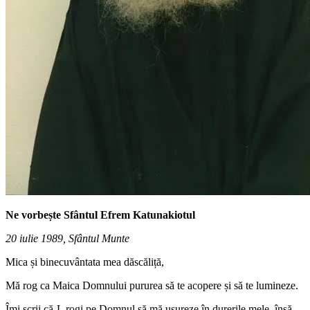
Ne vorbește Sfântul Efrem Katunakiotul
20 iulie 1989, Sfântul Munte
Mica și binecuvântata mea dăscăliță,
Mă rog ca Maica Domnului pururea să te acopere și să te lumineze.
Îmi scrii că-L rogi pe Domnul să mă ușureze în durerile mele, însă