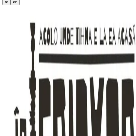
ro
en