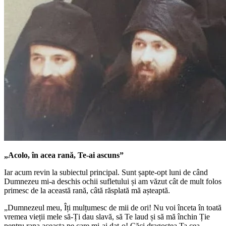
„Acolo, în acea rană, Te-ai ascuns”
Iar acum revin la subiectul principal. Sunt șapte-opt luni de când
Dumnezeu mi-a deschis ochii sufletului și am văzut cât de mult folos
primesc de la această rană, câtă răsplată mă așteaptă.
„Dumnezeul meu, Îți mulțumesc de mii de ori! Nu voi înceta în toată
vremea vieții mele să-Ți dau slavă, să Te laud și să mă închin Ție
pentru rana aceasta pe care mi-ai dat-o! Căci dragostea Ta cea