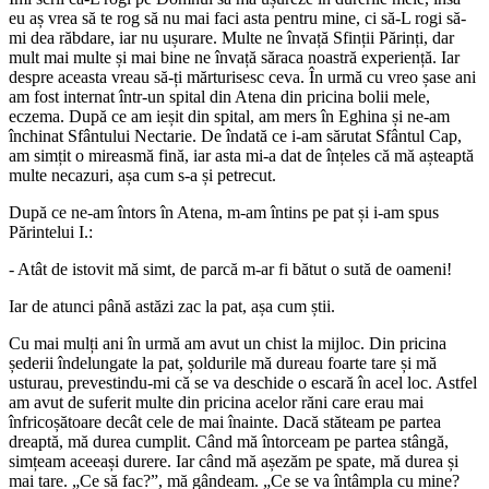
eu aș vrea să te rog să nu mai faci asta pentru mine, ci să-L rogi să-
mi dea răbdare, iar nu ușurare. Multe ne învață Sfinții Părinți, dar
mult mai multe și mai bine ne învață săraca noastră experiență. Iar
despre aceasta vreau să-ți mărturisesc ceva. În urmă cu vreo șase ani
am fost internat într-un spital din Atena din pricina bolii mele,
eczema. După ce am ieșit din spital, am mers în Eghina și ne-am
închinat Sfântului Nectarie. De îndată ce i-am sărutat Sfântul Cap,
am simțit o mireasmă fină, iar asta mi-a dat de înțeles că mă așteaptă
multe necazuri, așa cum s-a și petrecut.
După ce ne-am întors în Atena, m-am întins pe pat și i-am spus
Părintelui I.:
- Atât de istovit mă simt, de parcă m-ar fi bătut o sută de oameni!
Iar de atunci până astăzi zac la pat, așa cum știi.
Cu mai mulți ani în urmă am avut un chist la mijloc. Din pricina
șederii îndelungate la pat, șoldurile mă dureau foarte tare și mă
usturau, prevestindu-mi că se va deschide o escară în acel loc. Astfel
am avut de suferit multe din pricina acelor răni care erau mai
înfricoșătoare decât cele de mai înainte. Dacă stăteam pe partea
dreaptă, mă durea cumplit. Când mă întorceam pe partea stângă,
simțeam aceeași durere. Iar când mă așezăm pe spate, mă durea și
mai tare. „Ce să fac?”, mă gândeam. „Ce se va întâmpla cu mine?