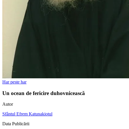
Har peste har
Un ocean de fericire duhovnicească
Autor
Sfântul Efrem Katunakiotul
Data Publicării