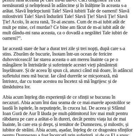
nemăsurată și neînțeleasă în adâncime și în înălțime în aceasta s-a
arătat. Slavă înțelepciunii Tale! Slavă iubirii Tale de oameni! Slavă
milostivirii Tale! Slavă îndurării Tale! Slavă Ție! Slavă Ție! Slavă
Ție! Acolo, în acea rană, Te-ai ascuns. Cum de m-ai iubit atât de
mult pe mine, cel murdar? Ce bine am făcut de m-ai iubit atât de
mult dându-mi rana aceasta, ca o dovadă a negrăitei Tale iubiri de
oameni?”.
Iar această stare de har a durat trei zile și trei nopți, după care s-a
stins. Zburăm de bucurie, înotam într-un ocean de fericire
duhovnicească! Iar starea aceasta o am mereu înainte ca pe o
mângâiere în întristările și suferințele acestei vieți pământești
înșelătoare. Și de aceea îți spun că, atunci când mă doare, în adâncul
sufletului meu mă bucur. Iar când durerile se micșorează, mă
întristez, dar cu toate acestea nu încetez să mă îngrijesc și de
tămăduirea lor.
Abia acum înțeleg din experiență de ce sfinții se bucurau în
necazuri. Abia acum îmi dau seama de ce mai-marele apostolilor se
laudă în ispitele, în neputințele, în crucea lui. De aceea și Sfântul
Ioan Gură de Aur îl lăuda pe mult-pătimitorul Iov mai mult pentru
răbdarea pe care a arătat-o în dureri, decât pentru viața lui de mai
înainte, în care era și drept, și temător de Dumnezeu, și milostiv, și
iubitor de străini. Abia acum, așadar, înțeleg de ce dragostea sfinților
pentru Dumnezeu a fost încercată prin suferință, și de ce El a spus: