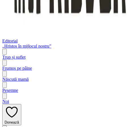
Editorial
„Hristos în mijlocul nostru”
Trup și suflet
Frumos pe pâine
Născută mamă
Pesemne
Noi
Donează