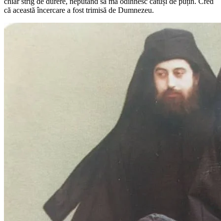
chiar strig de durere, neputând să mă odihnesc câtuși de puțin. Cred
că această încercare a fost trimisă de Dumnezeu.