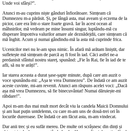
Unde voi sfârși?”.
Atunci m-au cuprins niște gânduri înfiorătoare. Simțeam că
Dumnezeu m-a părăsit. Și, pe lângă asta, mai aveam și eczema de la
picior, care era într-o stare foarte gravă. Iar în acest ocean al
mâhnirilor, mă vedeam pe mine însumi singur, luptându-mă cu
disperare împotriva valurilor amare ale deznădejdii, care simțeam că
mă înghit. Acum și numai gândindu-mă la asta mă cuprinde frica.
Ucenicilor mei nu le-am spus nimic. În afară mă arătam liniștit, dar
sufletește mă simțeam de parcă aș fi fost în iad. Căci astfel ne-a
predanisit sfântul nostru stareț, spunând: „Fie în Rai, fie în iad de te
afli, să nu te arăți!”.
Iar starea aceasta a durat șase-șapte minute, după care am auzit o
voce spunându-mi: „Așa te vrea Dumnezeu”. De îndată ce am auzit
aceste cuvinte, mi-am revenit. Atunci am răspuns acelei voci: „Dacă
așa mă vrea Dumnezeu, să fie binecuvântat! Numai dăruiește-mi
răbdare!”.
Apoi m-am dus mai mult mort decât viu la candela Maicii Domnului
și am luat puțin untdelemn, cu care m-am uns de două-trei ori în
locurile dureroase. De îndată ce am făcut asta, m-am vindecat.
Dar anii trec și eu sufăr mereu. De multe ori scrâșnesc din dinți și