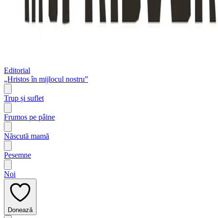
Editorial
„Hristos în mijlocul nostru”
Trup și suflet
Frumos pe pâine
Născută mamă
Pesemne
Noi
Donează