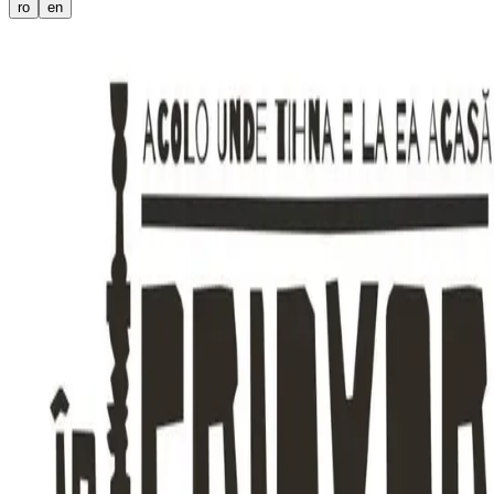
ro
en