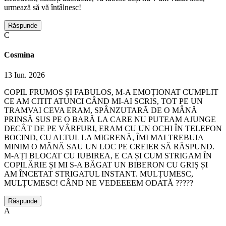
urmează să vă întâlnesc!
Răspunde
C
Cosmina
13 Iun. 2026
COPIL FRUMOS ȘI FABULOS, M-A EMOȚIONAT CUMPLIT
CE AM CITIT ATUNCI CÂND MI-AI SCRIS, TOT PE UN
TRAMVAI CEVA ERAM, SPÂNZUTARĂ DE O MÂNĂ
PRINSĂ SUS PE O BARĂ LA CARE NU PUTEAM AJUNGE
DECÂT DE PE VÂRFURI, ERAM CU UN OCHI ÎN TELEFON
BOCIND, CU ALTUL LA MIGRENĂ, ÎMI MAI TREBUIA
MINIM O MÂNĂ SAU UN LOC PE CREIER SĂ RĂSPUND.
M-AȚI BLOCAT CU IUBIREA, E CA ȘI CUM STRIGAM ÎN
COPILĂRIE ȘI MI S-A BĂGAT UN BIBERON CU GRIȘ ȘI
AM ÎNCETAT STRIGATUL INSTANT. MULȚUMESC,
MULȚUMESC! CÂND NE VEDEEEEM ODATĂ ?????
Răspunde
A