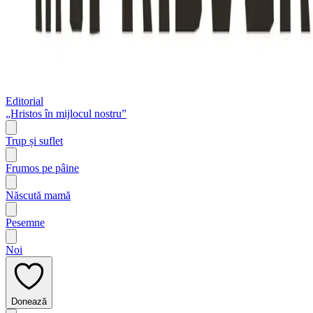
Editorial
„Hristos în mijlocul nostru”
Trup și suflet
Frumos pe pâine
Născută mamă
Pesemne
Noi
Donează