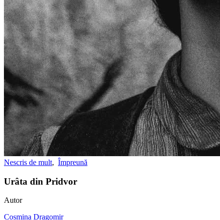
Nescris de mult
,
Împreună
Urâta din Pridvor
Autor
Cosmina Dragomir