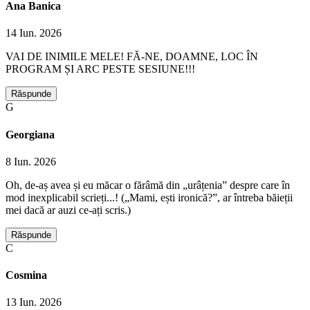
Ana Banica
14 Iun. 2026
VAI DE INIMILE MELE! FĂ-NE, DOAMNE, LOC ÎN
PROGRAM ȘI ARC PESTE SESIUNE!!!
Răspunde
G
Georgiana
8 Iun. 2026
Oh, de-aș avea și eu măcar o fărâmă din „urâțenia” despre care în
mod inexplicabil scrieți...! („Mami, ești ironică?”, ar întreba băieții
mei dacă ar auzi ce-ați scris.)
Răspunde
C
Cosmina
13 Iun. 2026