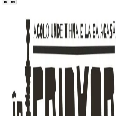
ro
en