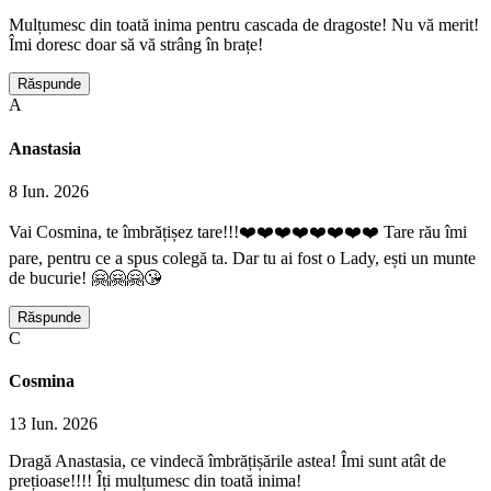
Mulțumesc din toată inima pentru cascada de dragoste! Nu vă merit!
Îmi doresc doar să vă strâng în brațe!
Răspunde
A
Anastasia
8 Iun. 2026
Vai Cosmina, te îmbrățișez tare!!!❤️❤️❤️❤️❤️❤️❤️❤️ Tare rău îmi
pare, pentru ce a spus colegă ta. Dar tu ai fost o Lady, ești un munte
de bucurie! 🤗🤗🤗😘
Răspunde
C
Cosmina
13 Iun. 2026
Dragă Anastasia, ce vindecă îmbrățișările astea! Îmi sunt atât de
prețioase!!!! Îți mulțumesc din toată inima!