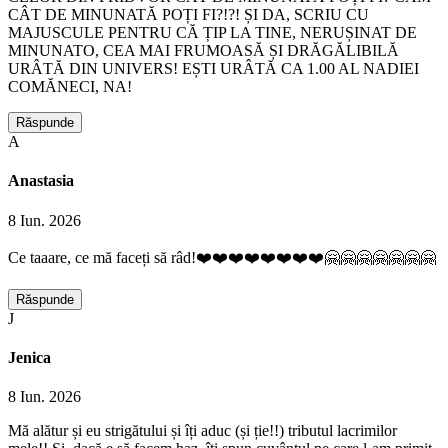
CÂT DE MINUNATĂ POȚI FI?!?! ȘI DA, SCRIU CU
MAJUSCULE PENTRU CĂ ȚIP LA TINE, NERUȘINAT DE
MINUNATO, CEA MAI FRUMOASĂ ȘI DRĂGĂLIBILĂ
URÂTĂ DIN UNIVERS! EȘTI URÂTĂ CA 1.00 AL NADIEI
COMĂNECI, NA!
Răspunde
A
Anastasia
8 Iun. 2026
Ce taaare, ce mă faceți să râd!❤️❤️❤️❤️❤️❤️❤️❤️🤗🤗🤗🤗🤗🤗🤗
Răspunde
J
Jenica
8 Iun. 2026
Mă alătur și eu strigătului și îți aduc (și ție!!) tributul lacrimilor