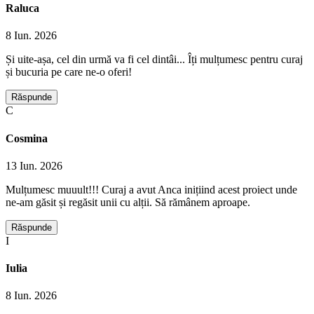
Raluca
8 Iun. 2026
Și uite-așa, cel din urmă va fi cel dintâi... Îți mulțumesc pentru curaj
și bucuria pe care ne-o oferi!
Răspunde
C
Cosmina
13 Iun. 2026
Mulțumesc muuult!!! Curaj a avut Anca inițiind acest proiect unde
ne-am găsit și regăsit unii cu alții. Să rămânem aproape.
Răspunde
I
Iulia
8 Iun. 2026