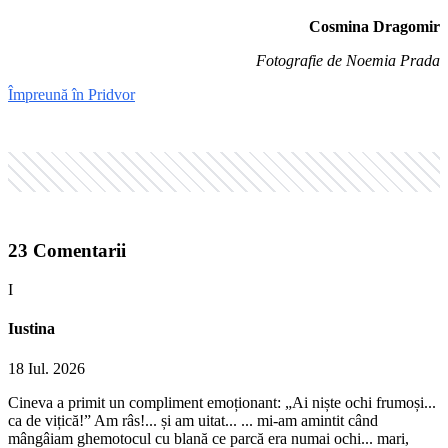
Cosmina Dragomir
Fotografie de Noemia Prada
Împreună în Pridvor
23
Comentarii
I
Iustina
18 Iul. 2026
Cineva a primit un compliment emoționant: „Ai niște ochi frumoși...
ca de vițică!” Am râs!... și am uitat... ... mi-am amintit când
mângâiam ghemotocul cu blană ce parcă era numai ochi... mari,