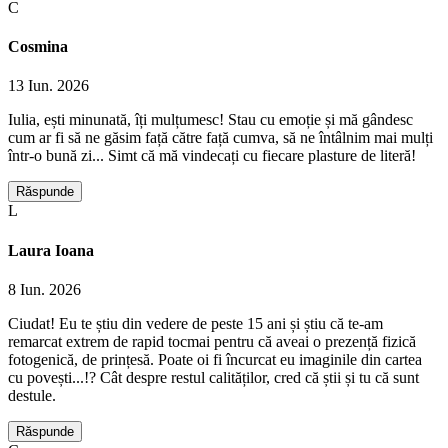
C
Cosmina
13 Iun. 2026
Iulia, ești minunată, îți mulțumesc! Stau cu emoție și mă gândesc
cum ar fi să ne găsim față către față cumva, să ne întâlnim mai mulți
într-o bună zi... Simt că mă vindecați cu fiecare plasture de literă!
Răspunde
L
Laura Ioana
8 Iun. 2026
Ciudat! Eu te știu din vedere de peste 15 ani și știu că te-am
remarcat extrem de rapid tocmai pentru că aveai o prezență fizică
fotogenică, de prințesă. Poate oi fi încurcat eu imaginile din cartea
cu povești...!? Cât despre restul calităților, cred că știi și tu că sunt
destule.
Răspunde