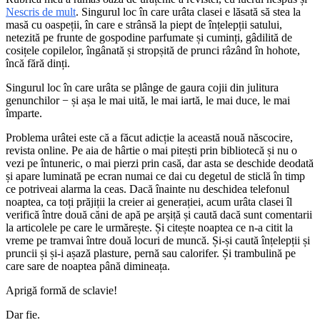
Nescris de mult
. Singurul loc în care urâta clasei e lăsată să stea la
masă cu oaspeții, în care e strânsă la piept de înțelepții satului,
netezită pe frunte de gospodine parfumate și cuminți, gâdilită de
cosițele copilelor, îngânată și stropșită de prunci râzând în hohote,
încă fără dinți.
Singurul loc în care urâta se plânge de gaura cojii din julitura
genunchilor − și așa le mai uită, le mai iartă, le mai duce, le mai
împarte.
Problema urâtei este că a făcut adicție la această nouă născocire,
revista online. Pe aia de hârtie o mai pitești prin bibliotecă și nu o
vezi pe întuneric, o mai pierzi prin casă, dar asta se deschide deodată
și apare luminată pe ecran numai ce dai cu degetul de sticlă în timp
ce potriveai alarma la ceas. Dacă înainte nu deschidea telefonul
noaptea, ca toți prăjiții la creier ai generației, acum urâta clasei îl
verifică între două căni de apă pe arșiță și caută dacă sunt comentarii
la articolele pe care le urmărește. Și citește noaptea ce n-a citit la
vreme pe tramvai între două locuri de muncă. Și-și caută înțelepții și
pruncii și și-i așază plasture, pernă sau calorifer. Și trambulină pe
care sare de noaptea până dimineața.
Aprigă formă de sclavie!
Dar fie.