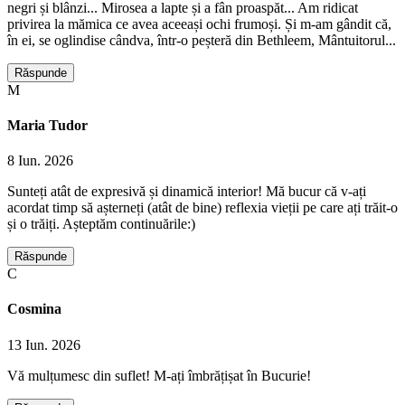
negri și blânzi... Mirosea a lapte și a fân proaspăt... Am ridicat
privirea la mămica ce avea aceeași ochi frumoși. Și m-am gândit că,
în ei, se oglindise cândva, într-o peșteră din Bethleem, Mântuitorul...
Răspunde
M
Maria Tudor
8 Iun. 2026
Sunteți atât de expresivă și dinamică interior! Mă bucur că v-ați
acordat timp să așterneți (atât de bine) reflexia vieții pe care ați trăit-o
și o trăiți. Așteptăm continuările:)
Răspunde
C
Cosmina
13 Iun. 2026
Vă mulțumesc din suflet! M-ați îmbrățișat în Bucurie!