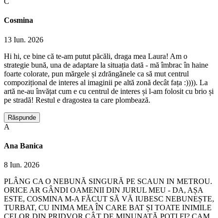
C
Cosmina
13 Iun. 2026
Hi hi, ce bine că te-am putut păcăli, draga mea Laura! Am o
strategie bună, una de adaptare la situația dată - mă îmbrac în haine
foarte colorate, pun mărgele și zdrăngănele ca să mut centrul
compozițional de interes al imaginii pe altă zonă decât fața :)))). La
artă ne-au învățat cum e cu centrul de interes și l-am folosit cu brio și
pe stradă! Restul e dragostea ta care plombează.
Răspunde
A
Ana Banica
8 Iun. 2026
PLÂNG CA O NEBUNĂ SINGURĂ PE SCAUN IN METROU.
ORICE AR GÂNDI OAMENII DIN JURUL MEU - DA, AȘA
ESTE, COSMINA M-A FĂCUT SĂ VĂ IUBESC NEBUNEȘTE,
TURBAT, CU INIMA MEA ÎN CARE BAT ȘI TOATE INIMILE
CELOR DIN PRIDVOR CÂT DE MINUNATĂ POȚI FI? CAM