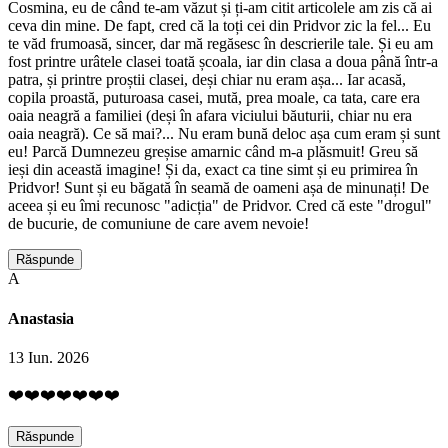
Cosmina, eu de când te-am văzut și ți-am citit articolele am zis că ai
ceva din mine. De fapt, cred că la toți cei din Pridvor zic la fel... Eu
te văd frumoasă, sincer, dar mă regăsesc în descrierile tale. Și eu am
fost printre urâtele clasei toată școala, iar din clasa a doua până într-a
patra, și printre proștii clasei, deși chiar nu eram așa... Iar acasă,
copila proastă, puturoasa casei, mută, prea moale, ca tata, care era
oaia neagră a familiei (deși în afara viciului băuturii, chiar nu era
oaia neagră). Ce să mai?... Nu eram bună deloc așa cum eram și sunt
eu! Parcă Dumnezeu greșise amarnic când m-a plăsmuit! Greu să
ieși din această imagine! Și da, exact ca tine simt și eu primirea în
Pridvor! Sunt și eu băgată în seamă de oameni așa de minunați! De
aceea și eu îmi recunosc "adicția" de Pridvor. Cred că este "drogul"
de bucurie, de comuniune de care avem nevoie!
Răspunde
A
Anastasia
13 Iun. 2026
❤️❤️❤️❤️❤️❤️❤️
Răspunde