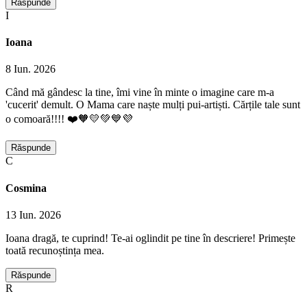
Răspunde
I
Ioana
8 Iun. 2026
Când mă gândesc la tine, îmi vine în minte o imagine care m-a
'cucerit' demult. O Mama care naște mulți pui-artiști. Cărțile tale sunt
o comoară!!!! ❤️🧡💛💚💙💜
Răspunde
C
Cosmina
13 Iun. 2026
Ioana dragă, te cuprind! Te-ai oglindit pe tine în descriere! Primește
toată recunoștința mea.
Răspunde
R