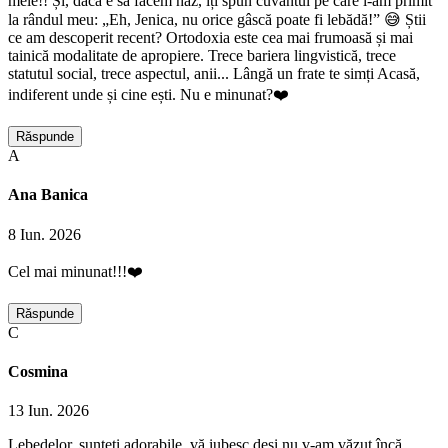
mele!! Și, dacă e să facem haz, îți spun cuvântul pe care l-am primit
la rândul meu: „Eh, Jenica, nu orice gâscă poate fi lebădă!” 😅 Știi
ce am descoperit recent? Ortodoxia este cea mai frumoasă și mai
tainică modalitate de apropiere. Trece bariera lingvistică, trece
statutul social, trece aspectul, anii... Lângă un frate te simți Acasă,
indiferent unde și cine ești. Nu e minunat?❤️
Răspunde
A
Ana Banica
8 Iun. 2026
Cel mai minunat!!!❤️
Răspunde
C
Cosmina
13 Iun. 2026
Lebedelor, sunteți adorabile, vă iubesc deși nu v-am văzut încă,