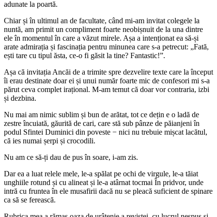
adunate la poartă.
Chiar și în ultimul an de facultate, când mi-am invitat colegele la
nuntă, am primit un compliment foarte neobișnuit de la una dintre
ele în momentul în care a văzut mirele. Așa a intenționat ea să-și
arate admirația și fascinația pentru minunea care s-a petrecut: „Fată,
ești tare cu tipul ăsta, ce-o fi găsit la tine? Fantastic!”.
Așa că invitația Ancăi de a trimite spre dezvelire texte care la început
îi erau destinate doar ei și unui număr foarte mic de confesori mi s-a
părut ceva complet irațional. M-am temut că doar vor contraria, izbi
și dezbina.
Nu mai am nimic sublim și bun de arătat, tot ce dețin e o ladă de
zestre încuiată, găurită de cari, care stă sub pânze de păianjeni în
podul Sfintei Duminici din poveste − nici nu trebuie mișcat lacătul,
că ies numai șerpi și crocodili.
Nu am ce să-ți dau de pus în soare, i-am zis.
Dar ea a luat relele mele, le-a spălat pe ochi de virgule, le-a tăiat
unghiile rotund și cu alineat și le-a atârnat tocmai În pridvor, unde
intră cu fruntea în ele musafirii dacă nu se pleacă suficient de spinare
ca să se ferească.
Rubrica mea a rămas oaza de urâțenie a revistei, cu lucrul nespus și