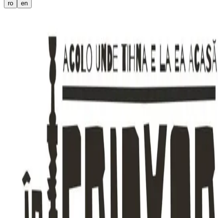
ro
en