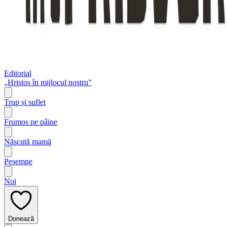
Editorial
„Hristos în mijlocul nostru”
Trup și suflet
Frumos pe pâine
Născută mamă
Pesemne
Noi
Donează