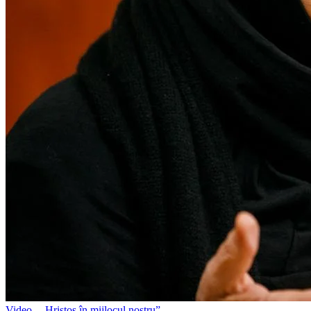
Video
,
„Hristos în mijlocul nostru”