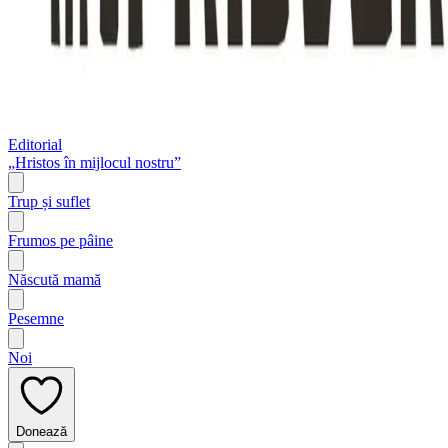
Editorial
„Hristos în mijlocul nostru”
Trup și suflet
Frumos pe pâine
Născută mamă
Pesemne
Noi
Donează