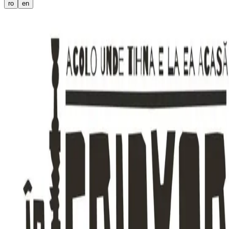
ro
en