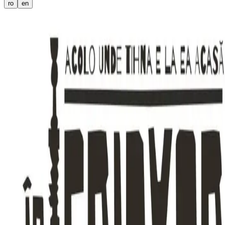
ro
en