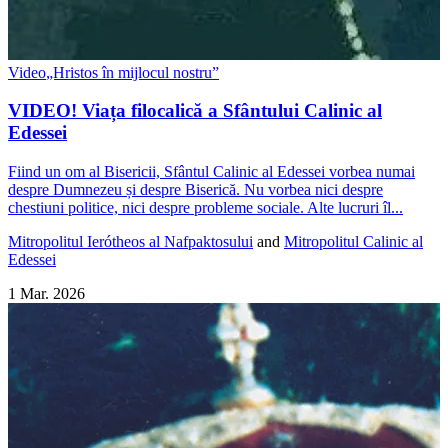
Video
„Hristos în mijlocul nostru”
VIDEO! Viața filocalică a Sfântului Calinic al
Edessei
Fiind un om al Bisericii, Sfântul Calinic al Edessei vorbea numai
despre Dumnezeu și despre Biserică. Nu vorbea nici despre
chestiuni politice, nici despre probleme sociale. Alte lucruri îl...
Mitropolitul Ierótheos al Nafpaktosului
and
Mitropolitul Calinic al
Edessei
1 Mar. 2026