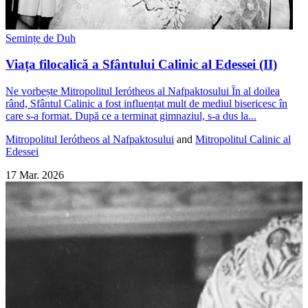
Semințe de Duh
Viața filocalică a Sfântului Calinic al Edessei (II)
Ne vorbește Mitropolitul Ierótheos al Nafpaktosului În al doilea
rând, Sfântul Calinic a fost influențat mult de mediul bisericesc în
care s-a format. După ce a terminat gimnaziul, s-a dus la...
Mitropolitul Ierótheos al Nafpaktosului
and
Mitropolitul Calinic al
Edessei
17 Mar. 2026