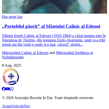
Har peste har
„Portofelul găurit” al Sfântului Calinic al Edessei
Sfântul Ierarh Calinic al Edessei (1919-1984) a văzut lumina zilei în
Sitaralona de Thermo, din regiunea Etolo-Akarnanía, unde și-a trăit
primii ani din viață și unde și-a luat „zborul” slujirii...
Mitropolitul Calinic al Edessei
and
Mitropolitul Ierótheos al
Nafpaktosului
8 Aug. 2025
©
2026
Asociația Bucurie în Dar.
Toate drepturile rezervate.
Acasă
Articole
Noi