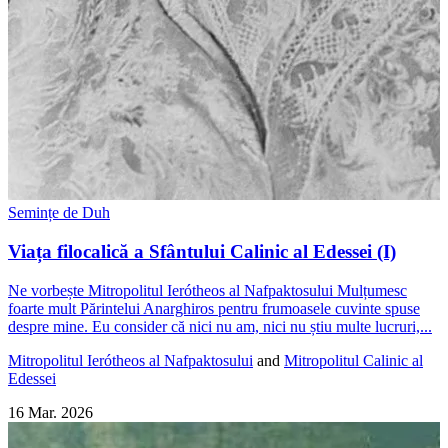
Semințe de Duh
Viața filocalică a Sfântului Calinic al Edessei (I)
Ne vorbește Mitropolitul Ierótheos al Nafpaktosului Mulțumesc
foarte mult Părintelui Anarghiros pentru frumoasele cuvinte spuse
despre mine. Eu consider că nici nu am, nici nu știu multe lucruri,...
Mitropolitul Ierótheos al Nafpaktosului
and
Mitropolitul Calinic al
Edessei
16 Mar. 2026