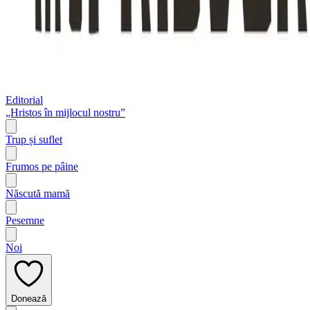
Editorial
„Hristos în mijlocul nostru”
Trup și suflet
Frumos pe pâine
Născută mamă
Pesemne
Noi
Donează