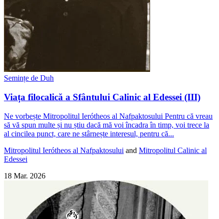
Semințe de Duh
Viața filocalică a Sfântului Calinic al Edessei (III)
Ne vorbește Mitropolitul Ierótheos al Nafpaktosului Pentru că vreau
să vă spun multe și nu știu dacă mă voi încadra în timp, voi trece la
al cincilea punct, care ne stârnește interesul, pentru că...
Mitropolitul Ierótheos al Nafpaktosului
and
Mitropolitul Calinic al
Edessei
18 Mar. 2026