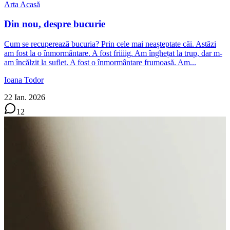
Arta Acasă
Din nou, despre bucurie
Cum se recuperează bucuria? Prin cele mai neașteptate căi. Astăzi
am fost la o înmormântare. A fost friiiig. Am înghețat la trup, dar m-
am încălzit la suflet. A fost o înmormântare frumoasă. Am...
Ioana Todor
22 Ian. 2026
12