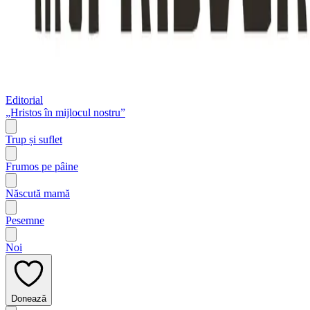
Editorial
„Hristos în mijlocul nostru”
Trup și suflet
Frumos pe pâine
Născută mamă
Pesemne
Noi
Donează