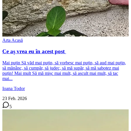
Arta Acasă
Ce aș vrea eu în acest post
Mai puțin Să văd mai puțin, să vorbesc mai puțin, să aud mai puțin,
să mănânc, să cumpăr, să judec, să mă supăr, să mă sabotez mai
puțin! Mai mult Să mă mișc mai mult, să ascult mai mult, să tac
mai...
Ioana Todor
23 Feb. 2026
5