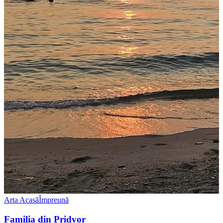
Arta Acasă
Împreună
Familia din Pridvor