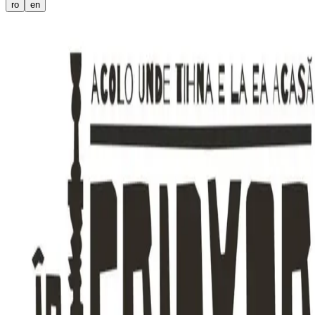
ro
en