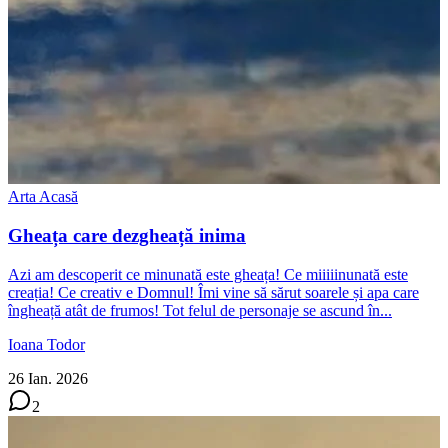
Arta Acasă
Gheața care dezgheață inima
Azi am descoperit ce minunată este gheața! Ce miiiiinunată este
creația! Ce creativ e Domnul! Îmi vine să sărut soarele și apa care
îngheață atât de frumos! Tot felul de personaje se ascund în...
Ioana Todor
26 Ian. 2026
2