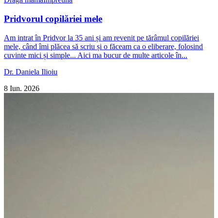
Pridvorul copilăriei mele
Am intrat în Pridvor la 35 ani și am revenit pe tărâmul copilăriei
mele, când îmi plăcea să scriu și o făceam ca o eliberare, folosind
cuvinte mici și simple... Aici ma bucur de multe articole în...
Dr. Daniela Ilioiu
8 Iun. 2026