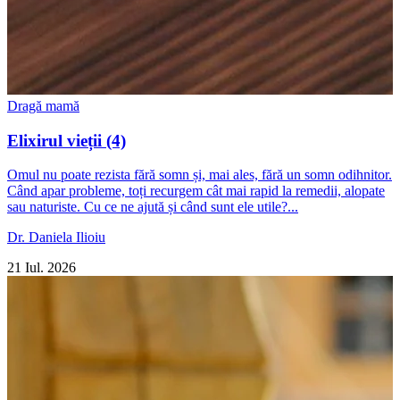
Dragă mamă
Elixirul vieții (4)
Omul nu poate rezista fără somn și, mai ales, fără un somn odihnitor.
Când apar probleme, toți recurgem cât mai rapid la remedii, alopate
sau naturiste. Cu ce ne ajută și când sunt ele utile?...
Dr. Daniela Ilioiu
21 Iul. 2026