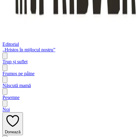
Editorial
„Hristos în mijlocul nostru”
Trup și suflet
Frumos pe pâine
Născută mamă
Pesemne
Noi
Donează