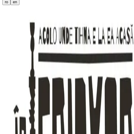
ro
en