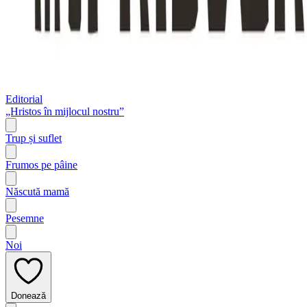
Editorial
„Hristos în mijlocul nostru”
Trup și suflet
Frumos pe pâine
Născută mamă
Pesemne
Noi
Donează