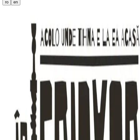
ro
en