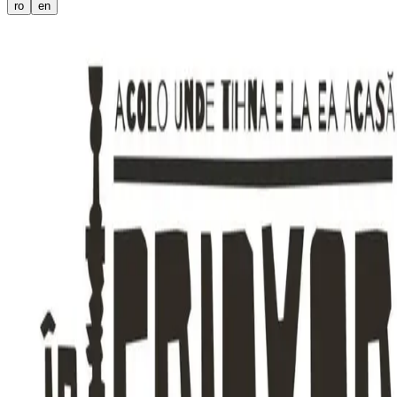
ro
en