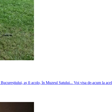
l Bucureștiului, aș fi acolo, în Muzeul Satului... Voi visa de-acum la acel