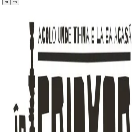
ro
en