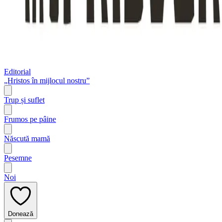
Editorial
„Hristos în mijlocul nostru”
Trup și suflet
Frumos pe pâine
Născută mamă
Pesemne
Noi
Donează