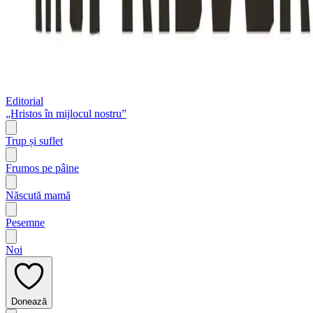
Editorial
„Hristos în mijlocul nostru”
Trup și suflet
Frumos pe pâine
Născută mamă
Pesemne
Noi
Donează