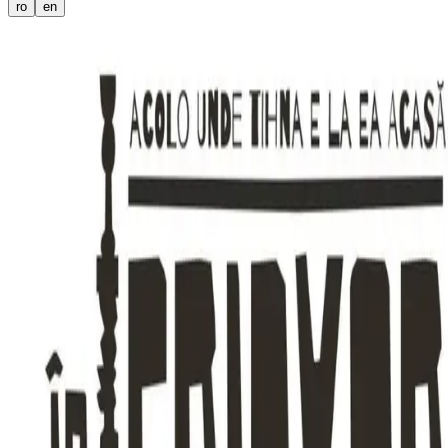
ro
en