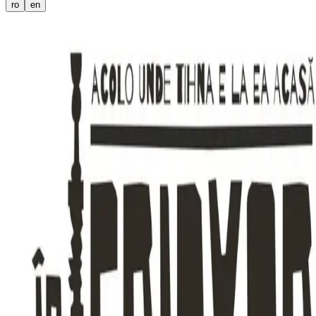
ro
en