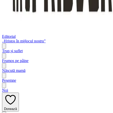
Editorial
„Hristos în mijlocul nostru”
Trup și suflet
Frumos pe pâine
Născută mamă
Pesemne
Noi
Donează